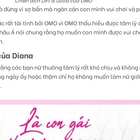
Chiến dịch Dirt is Good của OMO
 đừng vì sợ bẩn mà ngăn cản con mình vui chơi và ph
c rất tài tình bởi OMO vì OMO thấu hiểu được tâm lý
hâu Á nói chung rằng họ muốn con mình được vui ch
n.
 của Diana
rằng các bạn nữ thường tâm lý rất khó chịu và không
ng ngày ấy hoặc thậm chí họ không muốn làm nữ giới
.