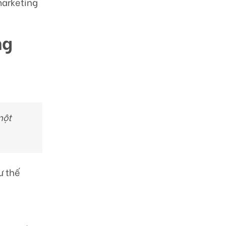
marketing
ng
một
ư thế