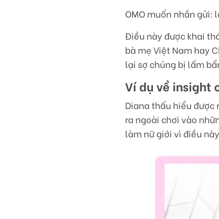
OMO muốn nhắn gửi: là
Điều này được khai thá
bà mẹ Việt Nam hay C
lại sợ chúng bị lấm bẩ
Ví dụ về insight
Diana thấu hiểu được 
ra ngoài chơi vào nhữ
làm nữ giới vì điều này