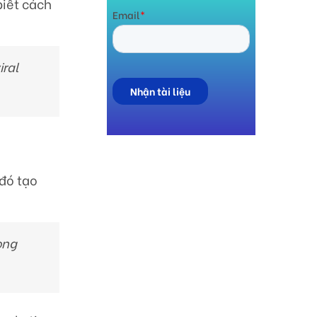
iết cách
viral
 đó tạo
ong