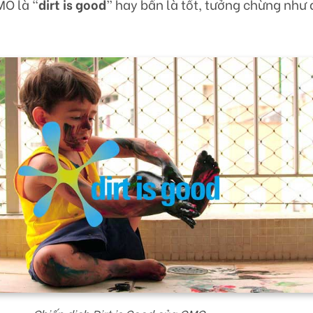
MO là “
dirt is good
” hay bẩn là tốt, tưởng chừng như