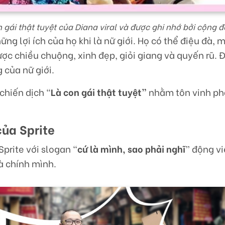
 gái thật tuyệt của Diana viral và được ghi nhớ bởi cộng 
ng lợi ích của họ khi là nữ giới. Họ có thể điệu đà, 
ợc chiều chuộng, xinh đẹp, giỏi giang và quyến rũ. Đ
 của nữ giới.
chiến dịch “
Là con gái thật tuyệt”
nhằm tôn vinh ph
.
của Sprite
prite với slogan “
cứ là mình, sao phải nghĩ
” động v
à chính mình.