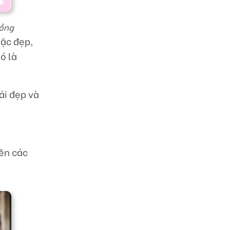
đồng
mặc đẹp,
ó là
ái đẹp và
iên các