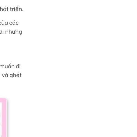
át triển.
 của các
ơi nhưng
 muốn đi
 và ghét