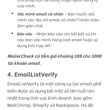
của mình.
Xác minh email cá nhân
– Bạn muốn xác
minh các địa chỉ email cá nhân? Hoàn toàn
đơn giản nhé!
Báo cáo
– Nhận báo cáo chi tiết bất cứ khi
nào bạn xác minh hàng loạt email hoặc sử
dụng tích hợp API.
MailerCheck có tầm giá khoảng 10$ cho 1000
tài khoản email.
4. EmailListVerify
EmailListVerify là một công cụ lọc email phổ
biến được sử dụng bởi một số tên tuổi lớn
nhất trong lĩnh vực kinh doanh, bao gồm
MailChimp, Shopify và Rackspace. Họ đã