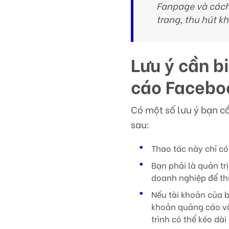
Fanpage và cách
trang, thu hút k
Lưu ý cần b
cáo Facebo
Có một số lưu ý bạn cầ
sau:
Thao tác này chỉ có
Bạn phải là quản tr
doanh nghiệp để thự
Nếu tài khoản của b
khoản quảng cáo và 
trình có thể kéo dài