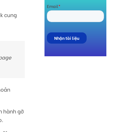
ok cung
o
npage
khoản
ến hành gỡ
o.