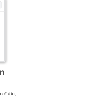
ản
ện được,