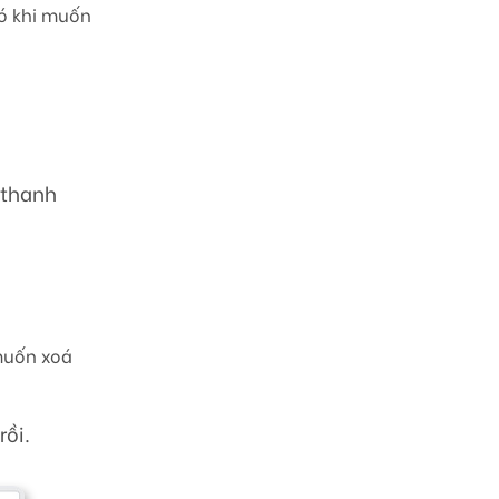
nó khi muốn
 thanh
muốn xoá
rồi.