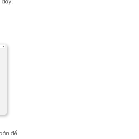
 đây:
hoản để