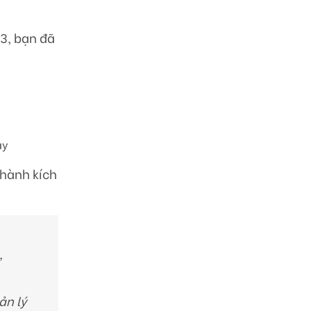
3, bạn đã
ày
 hành kích
,
ản lý