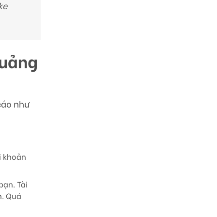
ke
quảng
 cáo như
ài khoản
bạn. Tài
n. Quá