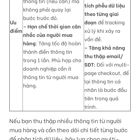
thông tin (nếu cần) mà
tích phễu dữ liệu
không phải quay lại
theo từng giai
bước trước đó.
Ưu
đoạn
để tracking
– Hạn chế thời gian cân
điểm
xử lý khi xảy ra
nhắc của người mua
vấn đề.
hàng
: Tăng tốc độ hoàn
– Tăng khả năng
thành điền thông tin
thu thập email/
trong 1 lần. Phù hợp cho
SĐT:
Đối với multi-
doanh nghiệp cần ít
page checkout, để
thông tin từ người mua
lại thông tin cá
hàng.
nhân là bước đầu
tiên trong quá
trình.
Nếu bạn thu thập nhiều thông tin từ người
mua hàng và cần theo dõi chi tiết từng bước
để phân tích dữ liệu, hãy lựa chọn multi-