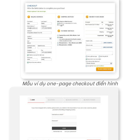
Mẫu ví dụ one-page checkout điển hình