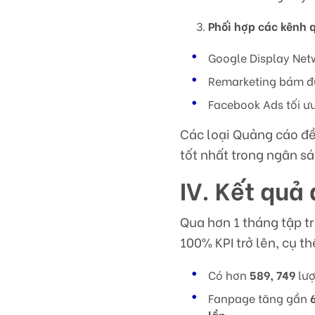
Phối hợp các kênh 
Google Display Ne
Remarketing bám đ
Facebook Ads tối ưu
Các loại Quảng cáo đề
tốt nhất trong ngân s
IV. Kết quả
Qua hơn 1 tháng tập t
100% KPI trở lên, cụ th
Có hơn
589, 749
lượ
Fanpage tăng gần
lần