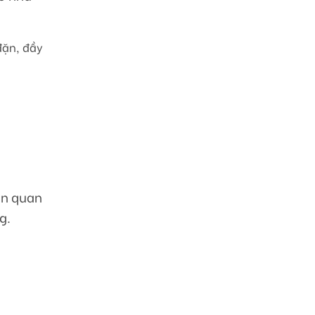
đặn, đầy
ên quan
g.