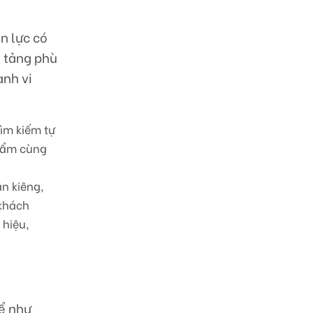
n lực có
n tảng phù
ành vi
tìm kiếm tự
phẩm cùng
n kiêng,
 khách
 hiệu,
ể như