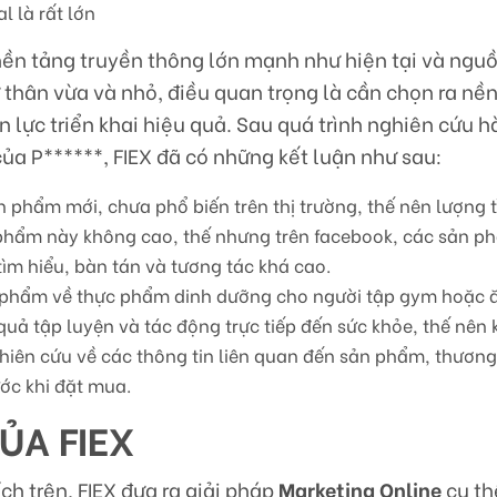
l là rất lớn
nền tảng truyền thông lớn mạnh như hiện tại và nguồ
 thân vừa và nhỏ, điều quan trọng là cần chọn ra nề
 lực triển khai hiệu quả. Sau quá trình nghiên cứu h
ủa P******, FIEX đã có những kết luận như sau:
n phẩm mới, chưa phổ biến trên thị trường, thế nên lượng 
 phẩm này không cao, thế nhưng trên facebook, các sản 
tìm hiểu, bàn tán và tương tác khá cao.
 phẩm về thực phẩm dinh dưỡng cho người tập gym hoặc ă
uả tập luyện và tác động trực tiếp đến sức khỏe, thế nên
hiên cứu về các thông tin liên quan đến sản phẩm, thương
ước khi đặt mua.
ỦA FIEX
h trên, FIEX đưa ra giải pháp
Marketing Online
cụ th