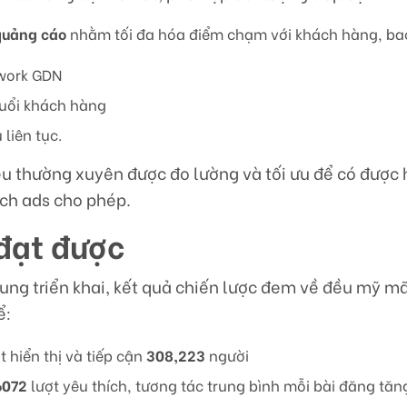
quảng cáo
nhằm tối đa hóa điểm chạm với khách hàng, b
twork GDN
uổi khách hàng
 liên tục.
u thường xuyên được đo lường và tối ưu để có được 
ách ads cho phép.
 đạt được
rung triển khai, kết quả chiến lược đem về đều mỹ mã
ể:
t hiển thị và tiếp cận
308,223
người
6072
lượt yêu thích, tương tác trung bình mỗi bài đăng tă