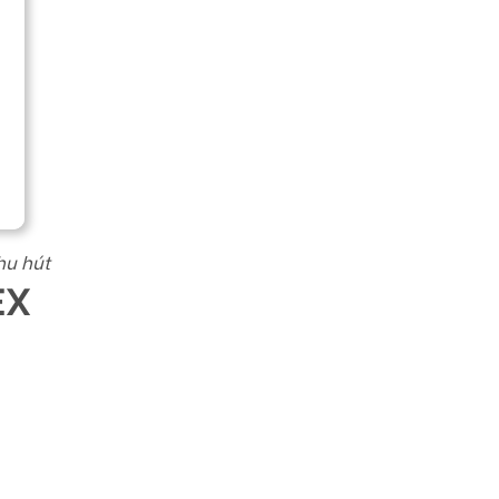
hu hút
EX