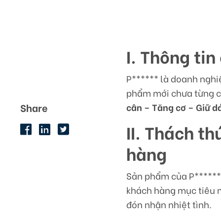
I. Thông ti
P****** là doanh nghi
phẩm mới chưa từng c
Share
cân – Tăng cơ – Giữ d
II. Thách t
hàng
Sản phẩm của P******
khách hàng mục tiêu 
đón nhận nhiệt tình.