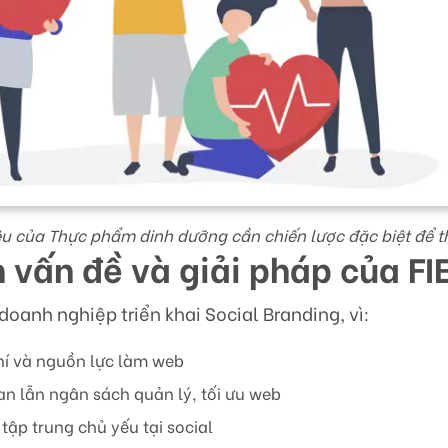
u của Thực phẩm dinh dưỡng cần chiến lược đặc biệt để t
ch vấn đề và giải pháp của FI
 doanh nghiệp triển khai Social Branding, vì:
hí và nguồn lực làm web
an lẫn ngân sách quản lý, tối ưu web
ập trung chủ yếu tại social