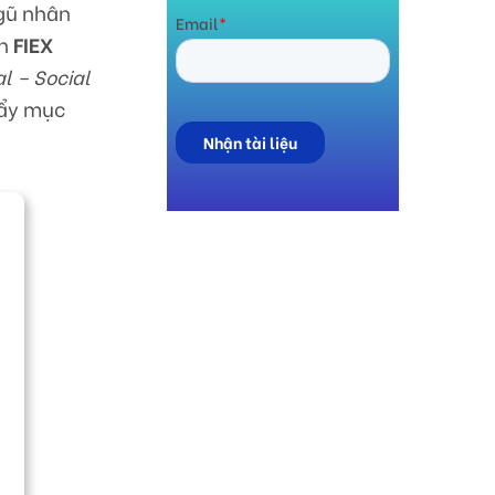
ngũ nhân
ến
FIEX
l – Social
đẩy mục