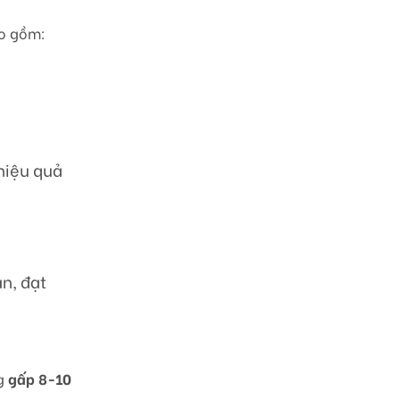
ao gồm:
hiệu quả
n, đạt
ng
gấp 8-10