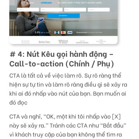
# 4: Nút Kêu gọi hành động –
Call-to-action (Chính / Phụ)
CTA là tất cả về việc làm rõ. Sự rõ ràng thể
hiện sự tự tin và làm rõ ràng điều gì sẽ xảy ra
khi ai đó nhấp vào nút của bạn. Bạn muốn ai
đó đọc
CTA và nghĩ, “OK, một khi tôi nhấp vào [X]
này sẽ xảy ra.” Tránh các CTA như “Bắt đầu”
vì khách truy cập của bạn không thể tìm ra