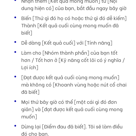
Nhận thêm [Kết quả mong muốn] từ [Nội
dung hiện có] của bạn, bắt đầu ngay bây giờ
Biến [Thứ gì đó họ có hoặc thứ gì đó dễ kiếm]
Thành [Kết quả cuối cùng mong muốn đã
biết]
Dễ dàng [Kết quả cuối] với [Tính năng]
Làm cho [Nhóm thành phần] của bạn tốt
hơn / Tốt hơn ở [Kỹ năng cốt lõi có ý nghĩa /
Lợi ích]
[Đạt được kết quả cuối cùng mong muốn]
mà không có [Khoanh vùng hoặc nút cổ chai
đã biết]
Mọi thứ bây giờ có thể [một cái gì đó đơn
giản] và [đạt được kết quả cuối cùng mong
muốn]
Dừng lại [Điểm đau đã biết]. Tôi sẽ làm điều
đó cho bạn.