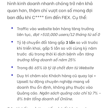
hình kinh doanh nhanh chóng trở nên khả
quan hơn, thậm chí vượt con số mong đợi
ban đầu khi C**** tìm đến FIEX. Cụ thể:
Traffic vào website bán hàng tăng trưởng
liên tục,
đạt >510,000 users/12 tháng từ số 0
Tỷ lệ chuyển đổi tăng gấp
3 lần
so với trước
khi triển khai, gấp 5 lần so với cùng kỳ năm
trước dù trong thời kì dịch bệnh vẫn
tăng
trưởng tổng doanh số năm 25%
Trong đó
65% là tỷ lệ chốt đơn từ Website
Duy trì chăm sóc Khách hàng cũ quay lại +
Upsell tư động chuyên nghiệp mang về
doanh thu ổn định, không phụ thuộc vào
Quảng cáo.
Ngân sách quảng cáo chỉ từ 7% –
8% trên tổng doanh số Online
.