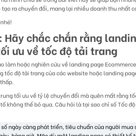
tạo ra chuyển đổi, mang lại nhiều doanh thu nhất c
nhé!
: Hãy chắc chắn rằng landi
ối ưu về tốc độ tải trang
vào làm hoặc nghiên cứu về landing page Ecommerce
ng tốc độ tải trang của các website hoặc landing pa
 thấp.
rung tối ưu về tỷ lệ chuyển đổi mà quên mất rằng tốc
tố không thể bỏ qua. Câu hỏi là tại sao chỉ số Tốc độ 
?
t số ngày càng phát triển, tiêu chuẩn của người mua
gày, hàng giờ. Mặc dù một landing page có thiết kế 