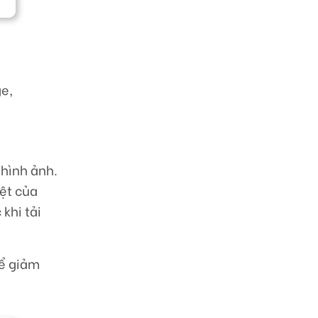
ge,
 hình ảnh.
yệt của
khi tải
hể giảm