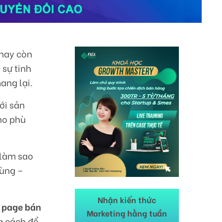
hay còn
 sự tinh
mang lại.
ới sản
ho phù
 làm sao
cùng –
Nhận kiến thức
g page bán
Marketing hằng tuần
g cách để