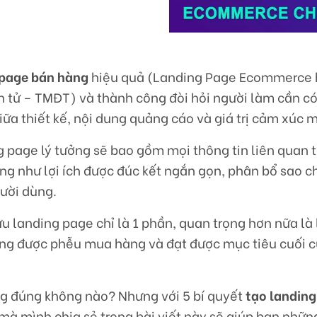
 page bán hàng
hiệu quả (Landing Page Ecommerce 
n tử – TMĐT) và thành công đòi hỏi người làm cần có
giữa thiết kế, nội dung quảng cáo và giá trị cảm xúc 
g page lý tưởng sẽ bao gồm mọi thông tin liên quan t
ng như lợi ích được đúc kết ngắn gọn, phân bổ sao c
gười dùng.
 ưu landing page chỉ là 1 phần, quan trọng hơn nữa là
ứng được phễu mua hàng và đạt được mục tiêu cuối 
g đúng không nào? Nhưng với 5 bí quyết
tạo landin
mà mình chia sẻ trong bài viết này sẽ giúp bạn nhữn