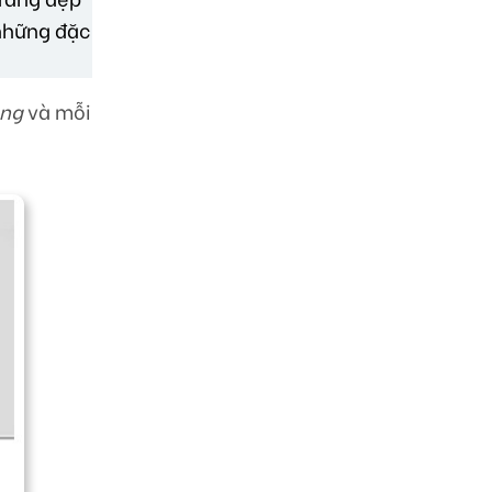
 những đặc
ang
và mỗi