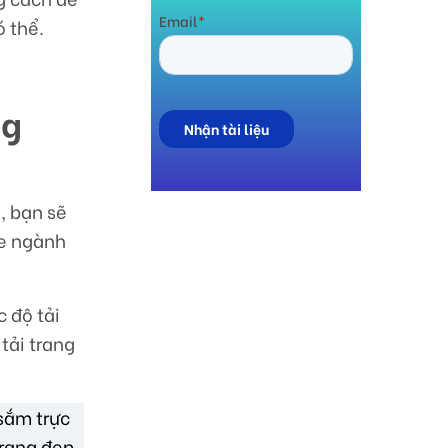
ó thể.
ng
, bạn sẽ
ge ngành
 độ tải
tải trang
 sắm trực
trang đẹp