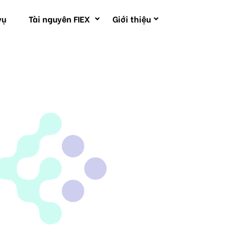
vụ
Tài nguyên FIEX
Giới thiệu