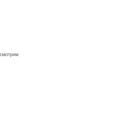
ссмотрим