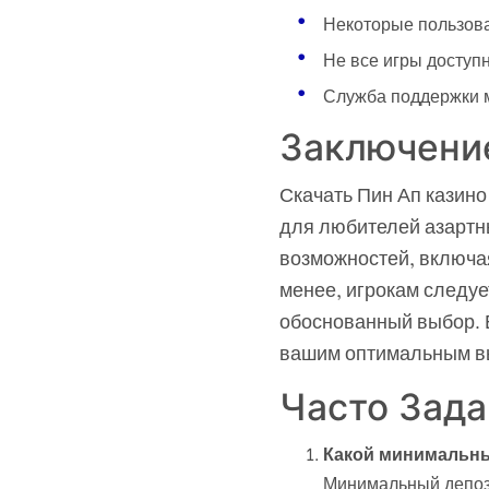
Некоторые пользов
Не все игры доступ
Служба поддержки м
Заключени
Скачать Пин Ап казино
для любителей азартн
возможностей, включа
менее, игрокам следуе
обоснованный выбор. 
вашим оптимальным в
Часто Зад
Какой минимальны
Минимальный депози