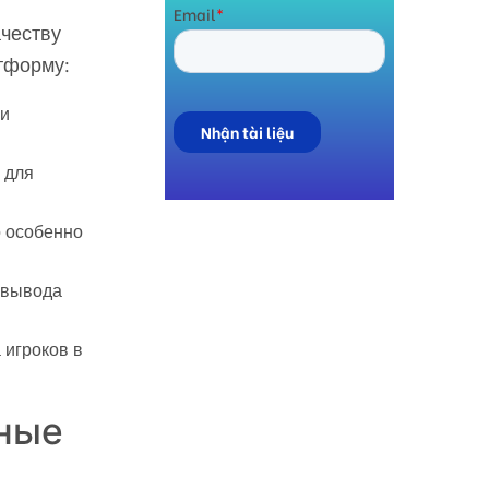
ачеству
атформу:
 и
 для
о особенно
 вывода
 игроков в
ьные