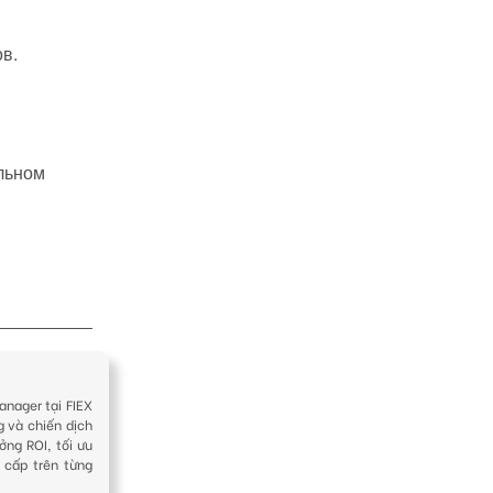
в.
льном
anager tại FIEX
g và chiến dịch
ởng ROI, tối ưu
 cấp trên từng