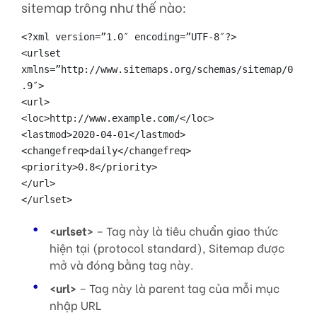
sitemap trông như thế nào:
<?xml version=”1.0″ encoding=”UTF-8″?>

<urlset 
xmlns=”http://www.sitemaps.org/schemas/sitemap/0
.9″>

<url>

<loc>http://www.example.com/</loc>

<lastmod>2020-04-01</lastmod>

<changefreq>daily</changefreq>

<priority>0.8</priority>

</url>

</urlset>
<urlset>
– Tag này là tiêu chuẩn giao thức
hiện tại (protocol standard), Sitemap được
mở và đóng bằng tag này.
<url>
– Tag này là parent tag của mỗi mục
nhập URL