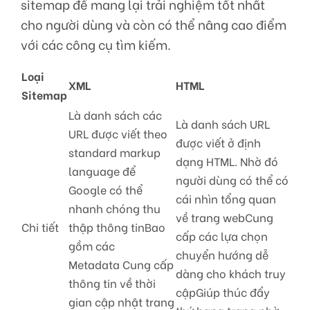
sitemap để mang lại trải nghiệm tốt nhất
cho người dùng và còn có thể nâng cao điểm
với các công cụ tìm kiếm.
Loại
XML
HTML
Sitemap
Là danh sách các
Là danh sách URL
URL được viết theo
được viết ở định
standard markup
dạng HTML. Nhờ đó
language để
người dùng có thể có
Google có thể
cái nhìn tổng quan
nhanh chóng thu
về trang webCung
Chi tiết
thập thông tinBao
cấp các lựa chọn
gồm các
chuyển hướng dễ
Metadata Cung cấp
dàng cho khách truy
thông tin về thời
cậpGiúp thúc đẩy
gian cập nhật trang