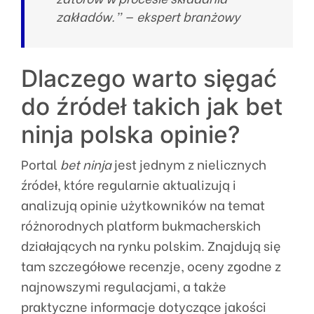
zakładów.” — ekspert branżowy
Dlaczego warto sięgać
do źródeł takich jak bet
ninja polska opinie?
Portal
bet ninja
jest jednym z nielicznych
źródeł, które regularnie aktualizują i
analizują opinie użytkowników na temat
różnorodnych platform bukmacherskich
działających na rynku polskim. Znajdują się
tam szczegółowe recenzje, oceny zgodne z
najnowszymi regulacjami, a także
praktyczne informacje dotyczące jakości