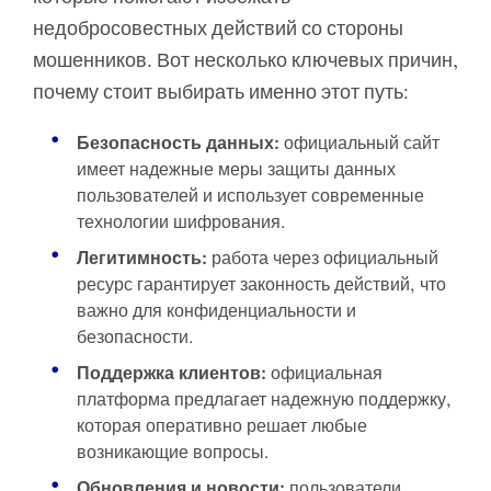
недобросовестных действий со стороны
мошенников. Вот несколько ключевых причин,
почему стоит выбирать именно этот путь:
Безопасность данных:
официальный сайт
имеет надежные меры защиты данных
пользователей и использует современные
технологии шифрования.
Легитимность:
работа через официальный
ресурс гарантирует законность действий, что
важно для конфиденциальности и
безопасности.
Поддержка клиентов:
официальная
платформа предлагает надежную поддержку,
которая оперативно решает любые
возникающие вопросы.
Обновления и новости:
пользователи