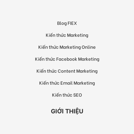
Blog FIEX
Kiến thức Marketing
Kiến thức Marketing Online
Kiến thức Facebook Marketing
Kiến thức Content Marketing
Kiến thức Email Marketing
Kiến thức SEO
GIỚI THIỆU