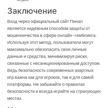
Заключение
Вход через официальный сайт Пинап
является надежным способом защиты от
мошенничества в сфере онлайн-гемблинга.
Используя этот метод, пользователи могут
максимально обезопасить свои личные
данные и средства, минимизируя риски,
связанные с несанкционированным доступом.
Ведь безопасность современных азартных
игр важна как для игроков, так и для самой
платформы. Не забывайте о правилах
безопасности и всегда играйте на страхующих
местах.