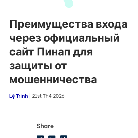
Преимущества входа
через официальный
сайт Пинап для
защиты от
мошенничества
Lệ Trinh
| 21st Th4 2026
Share