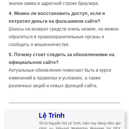
значок замка в адресной строке браузера.
4. Можно ли восстановить доступ, если я
потратил деньги на фальшивом сайте?
Шансы на возврат средств очень низкие, но можно
обратиться в правоохранительные органы и
сообщить о мошенничестве.
5. Почему стоит следить за обновлениями на
официальном сайте?
Актуальные обновления помогают быть в курсе
изменений в правилах и условиях, а также
различных акций и новых функций сайта.
Lệ Trinh
Tôi là Nguyễn Nữ Lệ Trinh, hiện nay đang nắm giữ
chức vụ Inbound Marketing Manager tại FIEX