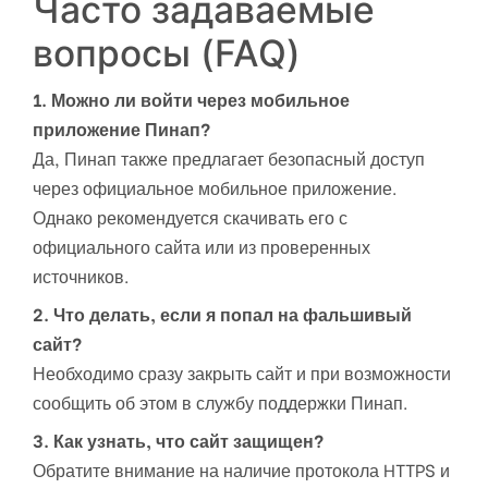
Часто задаваемые
вопросы (FAQ)
1. Можно ли войти через мобильное
приложение Пинап?
Да, Пинап также предлагает безопасный доступ
через официальное мобильное приложение.
Однако рекомендуется скачивать его с
официального сайта или из проверенных
источников.
2. Что делать, если я попал на фальшивый
сайт?
Необходимо сразу закрыть сайт и при возможности
сообщить об этом в службу поддержки Пинап.
3. Как узнать, что сайт защищен?
Обратите внимание на наличие протокола HTTPS и