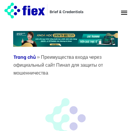
Brief & Credentials
Trang chủ
»
Преимущества входа через
официальный сайт Пинап для защиты от
мошенничества