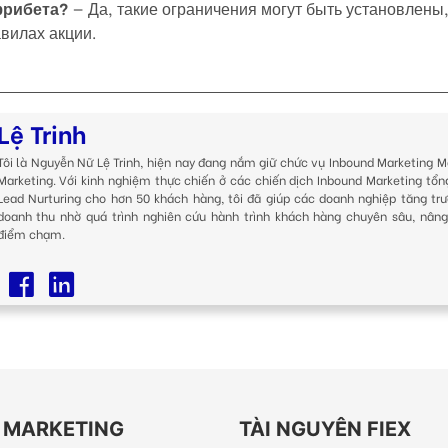
фрибета?
— Да, такие ограничения могут быть установлены,
авилах акции.
Lệ Trinh
Tôi là Nguyễn Nữ Lệ Trinh, hiện nay đang nắm giữ chức vụ Inbound Marketing M
Marketing. Với kinh nghiệm thực chiến ở các chiến dịch Inbound Marketing tổn
Lead Nurturing cho hơn 50 khách hàng, tôi đã giúp các doanh nghiệp tăng trư
doanh thu nhờ quá trình nghiên cứu hành trình khách hàng chuyên sâu, nâng
điểm chạm.
EX MARKETING
TÀI NGUYÊN FIEX