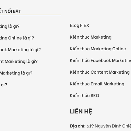
IẾT NỔI BẬT
Blog FIEX
ing là gì?
Kiến thức Marketing
ing Online là gì?
Kiến thức Marketing Online
ok Marketing là gì?
Kiến thức Facebook Marketin
t Marketing là gì?
Kiến thức Content Marketing
Marketing là gì?
Kiến thức Email Marketing
 gì?
Kiến thức SEO
LIÊN HỆ
Địa chỉ:
619 Nguyễn Đình Chi