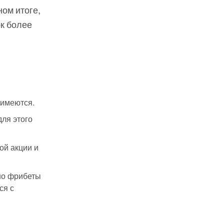
ом итоге,
ок более
 имеются.
для этого
.
ой акции и
о фрибеты
ся с