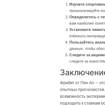
Изучите спортивн
проанализируйте ко
Определитесь с ти
вам наиболее понят
Установите лимит
избежать неоправда
Пользуйтесь анал
данные, чтобы обос
Следите за акциям
следите за новостя
Заключени
Фрибет от Пин Ап — эт
опытных прогнозистов.
возможность эксперим
подходить к ставкам о