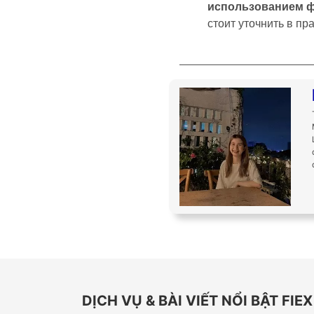
использованием 
стоит уточнить в пр
DỊCH VỤ & BÀI VIẾT NỔI BẬT FI