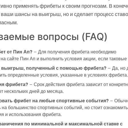
вно применять фрибеты к своим прогнозам. В конечн
т ваши шансы на выигрыш, но и сделает процесс став
пасным.
ваемые вопросы (FAQ)
ет от Пин Ап?
— Для получения фрибета необходимо
 на сайте Пин Ап и выполнить условия акции, если таковые
и выигрыш, полученный с помощью фрибета?
— Да, но 
ть определенные условия, указанные в условиях фрибета
вия фрибета?
— Срок действия фрибета зависит от конкретн
т нескольких дней до месяца.
овать фрибет на любые спортивные события?
— Обычн
 на большинство спортивных событий, но стоит ознакомить
я и использования фрибета.
раничения по минимальной и максимальной ставке с