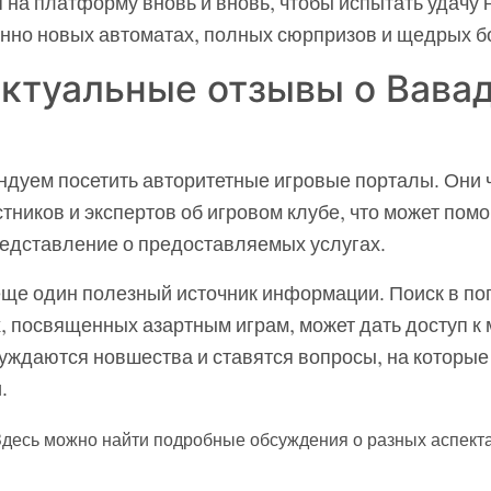
на платформу вновь и вновь, чтобы испытать удачу 
нно новых автоматах, полных сюрпризов и щедрых б
актуальные отзывы о Вава
дуем посетить авторитетные игровые порталы. Они 
тников и экспертов об игровом клубе, что может помо
редставление о предоставляемых услугах.
ще один полезный источник информации. Поиск в п
х, посвященных азартным играм, может дать доступ к
суждаются новшества и ставятся вопросы, на которые
.
десь можно найти подробные обсуждения о разных аспекта