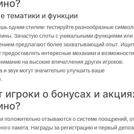
ино?
е тематики и функции
ишь одним стилем: тестируйте разнообразные символ
пины. Зачастую слоты с уникальными функциями или
ением предлагают более захватывающий опыт. Ищи
ут предоставлять интересные механики и возможности
нимание на высокие впечатления других игроков:
 и звук могут значительно улучшить ваше
.
т игроки о бонусах и акция
ино?
и положительно отзываются о системе поощрений, о
ого пакета. Награды за регистрацию и первый депоз