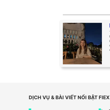
DỊCH VỤ & BÀI VIẾT NỔI BẬT FI