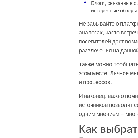
Блоги, связанные с
интересные обзоры 
Не забывайте о платфо
аналогах, часто встре
посетителей даст возм
развлечения на данно
Также можно пообщать
этом месте. Личное м
и процессов.
И наконец, важно пом
источников позволит с
одним мнением – мног
Как выбрат