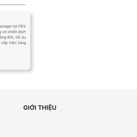
anager tại FIEX
g và chiến dịch
ởng ROI, tối ưu
 cấp trên từng
GIỚI THIỆU