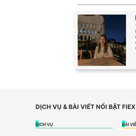
DỊCH VỤ & BÀI VIẾT NỔI BẬT FI
DỊCH VỤ
BÀI V