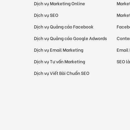
Dịch vụ Marketing Online
Market
Dịch vụ SEO
Market
Dịch vụ Quảng cáo Facebook
Facebo
Dịch vụ Quảng cáo Google Adwords
Conten
Dịch vụ Email Marketing
Email 
Dịch vụ Tư vấn Marketing
SEO là
Dịch vụ Viết Bài Chuẩn SEO