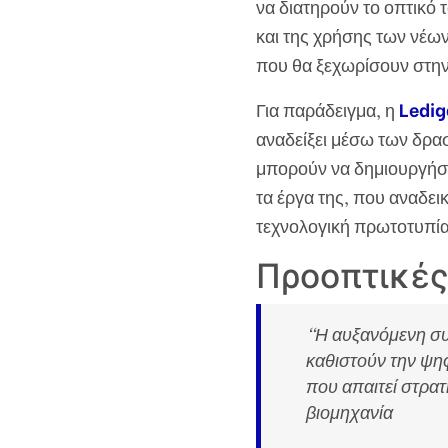
να διατηρούν το οπτικό 
και της χρήσης των νέων
που θα ξεχωρίσουν στην
Για παράδειγμα, η
Ledig
αναδείξει μέσω των δρασ
μπορούν να δημιουργήσ
τα έργα της, που αναδει
τεχνολογική πρωτοτυπία
Προοπτικές
“Η αυξανόμενη συ
καθιστούν την ψηφ
που απαιτεί στρατ
βιομηχανία