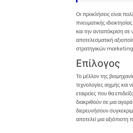
Οι προκλήσεις είναι πολ
πνευματικής ιδιοκτησία
και την ανταπόκριση σε 
αποτελεσματική αξιοπο
στρατηγικών marketing 
Επίλογος
Το μέλλον της βιομηχαν
τεχνολογίες αιχμής και
εταιρείες που θα επιδείξ
διακριθούν σε μια αγορά
διερευνήσουν συγκεκριμέ
αποτελεί μια αξιόπιστη