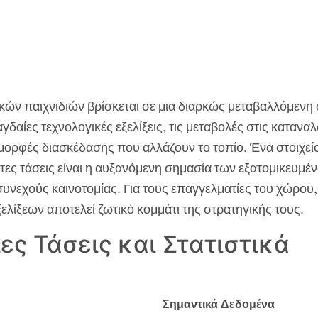
κών παιχνιδιών βρίσκεται σε μια διαρκώς μεταβαλλόμενη
γδαίες τεχνολογικές εξελίξεις, τις μεταβολές στις κατανα
ς μορφές διασκέδασης που αλλάζουν το τοπίο. Ένα στοιχεί
τες τάσεις είναι η αυξανόμενη σημασία των εξατομικευμέ
συνεχούς καινοτομίας. Για τους επαγγελματίες του χώρου,
λίξεων αποτελεί ζωτικό κομμάτι της στρατηγικής τους.
ες Τάσεις και Στατιστικά
Σημαντικά Δεδομένα