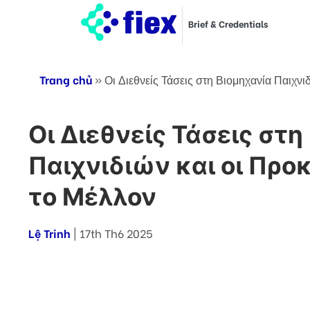
Brief & Credentials
Trang chủ
»
Οι Διεθνείς Τάσεις στη Βιομηχανία Παιχνι
Οι Διεθνείς Τάσεις στη
Παιχνιδιών και οι Προκ
το Μέλλον
Lệ Trinh
| 17th Th6 2025