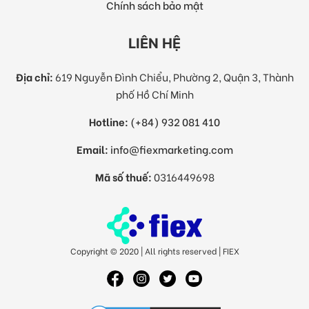
Chính sách bảo mật
LIÊN HỆ
Địa chỉ:
619 Nguyễn Đình Chiểu, Phường 2, Quận 3, Thành
phố Hồ Chí Minh
Hotline:
(+84) 932 081 410
Email:
info@fiexmarketing.com
Mã số thuế:
0316449698
Copyright © 2020 | All rights reserved | FIEX