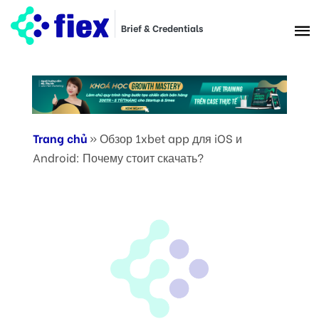
Brief & Credentials
Trang chủ
»
Обзор 1xbet app для iOS и
Android: Почему стоит скачать?