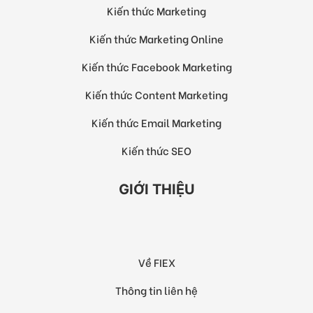
Kiến thức Marketing
Kiến thức Marketing Online
Kiến thức Facebook Marketing
Kiến thức Content Marketing
Kiến thức Email Marketing
Kiến thức SEO
GIỚI THIỆU
Về FIEX
Thông tin liên hệ