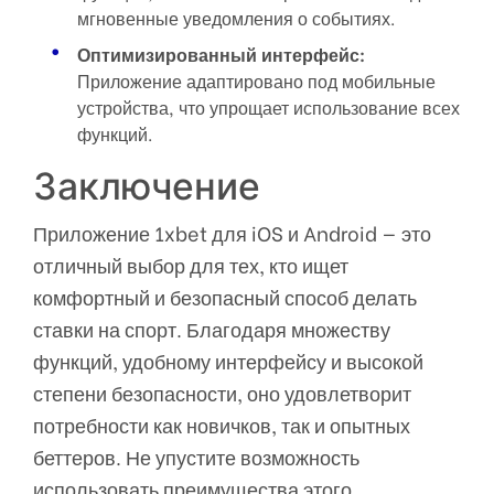
мгновенные уведомления о событиях.
Оптимизированный интерфейс:
Приложение адаптировано под мобильные
устройства, что упрощает использование всех
функций.
Заключение
Приложение 1xbet для iOS и Android — это
отличный выбор для тех, кто ищет
комфортный и безопасный способ делать
ставки на спорт. Благодаря множеству
функций, удобному интерфейсу и высокой
степени безопасности, оно удовлетворит
потребности как новичков, так и опытных
беттеров. Не упустите возможность
использовать преимущества этого