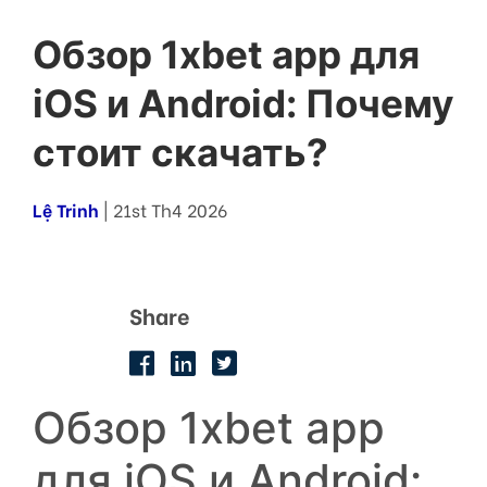
Обзор 1xbet app для
iOS и Android: Почему
стоит скачать?
Lệ Trinh
| 21st Th4 2026
Share
Обзор 1xbet app
для iOS и Android: