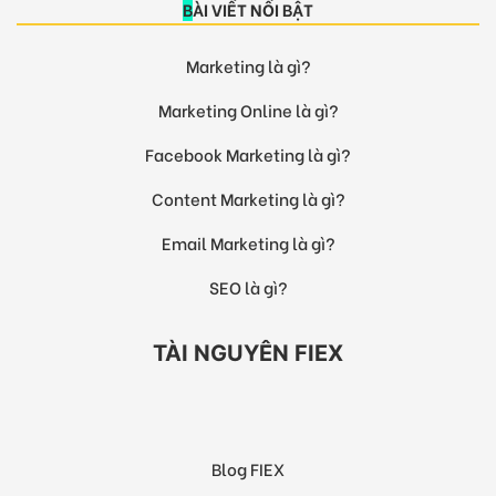
BÀI VIẾT NỔI BẬT
Marketing là gì?
Marketing Online là gì?
Facebook Marketing là gì?
Content Marketing là gì?
Email Marketing là gì?
SEO là gì?
TÀI NGUYÊN FIEX
Blog FIEX