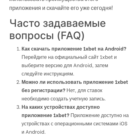
приложения и скачайте его уже сегодня!
Часто задаваемые
вопросы (FAQ)
Как скачать приложение 1xbet на Android?
Перейдите на официальный сайт 1xbet и
выберите версию для Android, затем
следуйте инструкциям.
Можно ли использовать приложение 1xbet
без регистрации?
Нет, для ставок
необходимо создать учетную запись.
На каких устройствах доступно
приложение 1xbet?
Приложение доступно на
устройствах с операционными системами iOS
и Android.