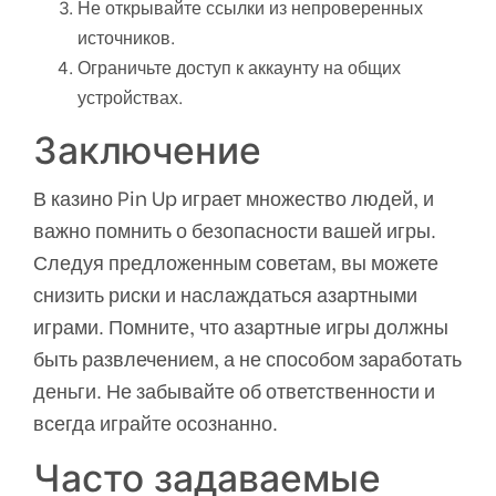
Не открывайте ссылки из непроверенных
источников.
Ограничьте доступ к аккаунту на общих
устройствах.
Заключение
В казино Pin Up играет множество людей, и
важно помнить о безопасности вашей игры.
Следуя предложенным советам, вы можете
снизить риски и наслаждаться азартными
играми. Помните, что азартные игры должны
быть развлечением, а не способом заработать
деньги. Не забывайте об ответственности и
всегда играйте осознанно.
Часто задаваемые