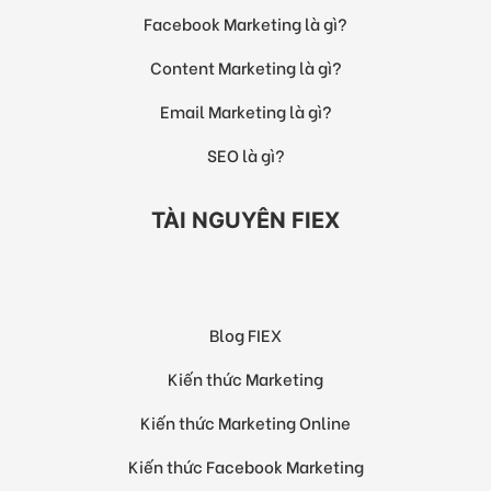
Facebook Marketing là gì?
Content Marketing là gì?
Email Marketing là gì?
SEO là gì?
TÀI NGUYÊN FIEX
Blog FIEX
Kiến thức Marketing
Kiến thức Marketing Online
Kiến thức Facebook Marketing