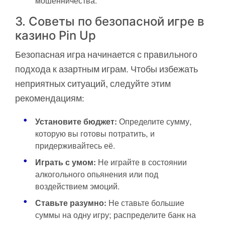
3. Советы по безопасной игре в
казино Pin Up
Безопасная игра начинается с правильного
подхода к азартным играм. Чтобы избежать
неприятных ситуаций, следуйте этим
рекомендациям:
Установите бюджет:
Определите сумму,
которую вы готовы потратить, и
придерживайтесь её.
Играть с умом:
Не играйте в состоянии
алкогольного опьянения или под
воздействием эмоций.
Ставьте разумно:
Не ставьте большие
суммы на одну игру; распределите банк на