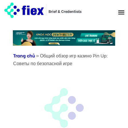
Brief & Credentials
Trang chủ
»
Общий обзор игр казино Pin Up:
Советы по безопасной игре