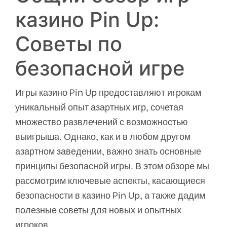
казино Pin Up:
Советы по
безопасной игре
Игры казино Pin Up предоставляют игрокам
уникальный опыт азартных игр, сочетая
множество развлечений с возможностью
выигрыша. Однако, как и в любом другом
азартном заведении, важно знать основные
принципы безопасной игры. В этом обзоре мы
рассмотрим ключевые аспекты, касающиеся
безопасности в казино Pin Up, а также дадим
полезные советы для новых и опытных
игроков.