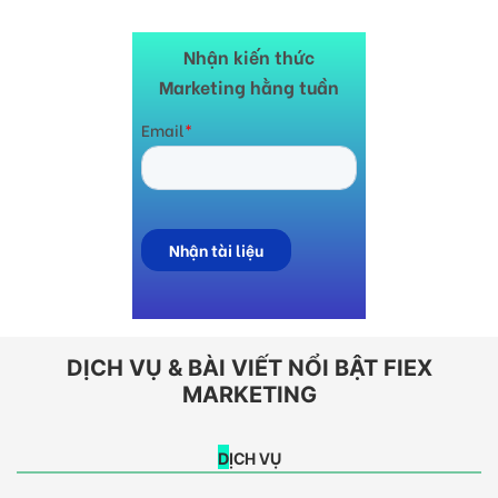
Nhận kiến thức
Marketing hằng tuần
DỊCH VỤ & BÀI VIẾT NỔI BẬT FIEX
MARKETING
DỊCH VỤ