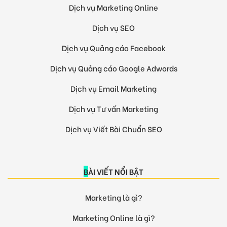
Dịch vụ Marketing Online
Dịch vụ SEO
Dịch vụ Quảng cáo Facebook
Dịch vụ Quảng cáo Google Adwords
Dịch vụ Email Marketing
Dịch vụ Tư vấn Marketing
Dịch vụ Viết Bài Chuẩn SEO
BÀI VIẾT NỔI BẬT
Marketing là gì?
Marketing Online là gì?