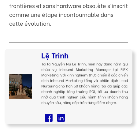
frontières et sans hardware obsolète s’inscrit
comme une étape incontournable dans
cette évolution.
Lệ Trinh
Tôi là Nguyễn Nữ Lệ Trinh, hiện nay đang nắm giữ
chức vụ Inbound Marketing Manager tại FIEX
Marketing. Với kinh nghiệm thực chiến ở các chiến
dịch Inbound Marketing tổng và chiến dịch Lead
Nurturing cho hơn 50 khách hàng, tôi đã giúp các
doanh nghiệp tăng trưởng ROI, tối ưu doanh thu
nhờ quá trình nghiên cứu hành trình khách hàng
chuyên sâu, nâng cấp trên từng điểm chạm.