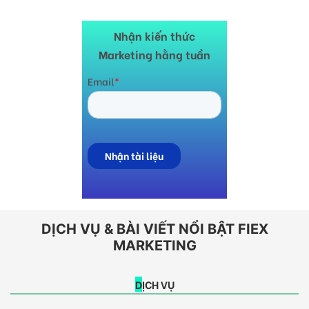
Nhận kiến thức
Marketing hằng tuần
DỊCH VỤ & BÀI VIẾT NỔI BẬT FIEX
MARKETING
DỊCH VỤ