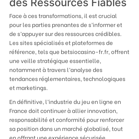
des Ressources Fiables
Face à ces transformations, il est crucial
pour les parties prenantes de s’informer et
de s’appuyer sur des ressources crédibles.
Les sites spécialisés et plateformes de
référence, tels que betsiocasino-fr.fr, offrent
une veille stratégique essentielle,
notamment à travers l’analyse des
tendances réglementaires, technologiques
et marketings.
En définitive, l’industrie du jeu en ligne en
France doit continuer à allier innovation,
responsabilité et conformité pour renforcer
sa position dans un marché globalisé, tout
en offrant une expérience sécurisée,