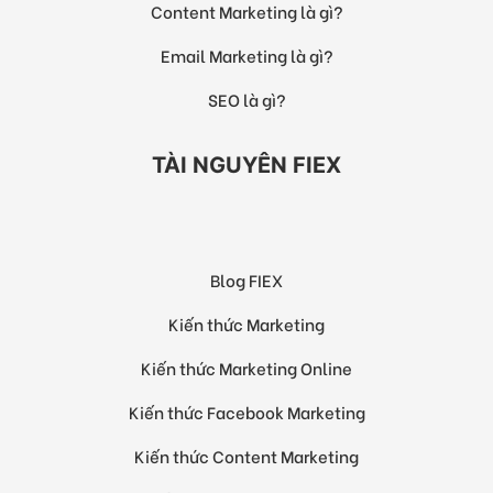
Content Marketing là gì?
Email Marketing là gì?
SEO là gì?
TÀI NGUYÊN FIEX
Blog FIEX
Kiến thức Marketing
Kiến thức Marketing Online
Kiến thức Facebook Marketing
Kiến thức Content Marketing