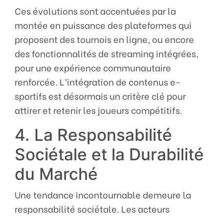
Ces évolutions sont accentuées par la
montée en puissance des plateformes qui
proposent des tournois en ligne, ou encore
des fonctionnalités de streaming intégrées,
pour une expérience communautaire
renforcée. L’intégration de contenus e-
sportifs est désormais un critère clé pour
attirer et retenir les joueurs compétitifs.
4. La Responsabilité
Sociétale et la Durabilité
du Marché
Une tendance incontournable demeure la
responsabilité sociétale. Les acteurs