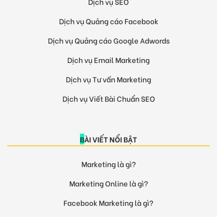
Dịch vụ SEO
Dịch vụ Quảng cáo Facebook
Dịch vụ Quảng cáo Google Adwords
Dịch vụ Email Marketing
Dịch vụ Tư vấn Marketing
Dịch vụ Viết Bài Chuẩn SEO
BÀI VIẾT NỔI BẬT
Marketing là gì?
Marketing Online là gì?
Facebook Marketing là gì?