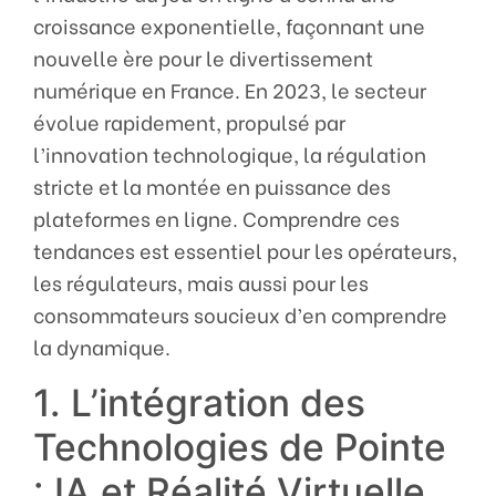
croissance exponentielle, façonnant une
nouvelle ère pour le divertissement
numérique en France. En 2023, le secteur
évolue rapidement, propulsé par
l’innovation technologique, la régulation
stricte et la montée en puissance des
plateformes en ligne. Comprendre ces
tendances est essentiel pour les opérateurs,
les régulateurs, mais aussi pour les
consommateurs soucieux d’en comprendre
la dynamique.
1. L’intégration des
Technologies de Pointe
: IA et Réalité Virtuelle