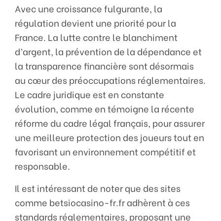
Avec une croissance fulgurante, la
régulation devient une priorité pour la
France. La lutte contre le blanchiment
d’argent, la prévention de la dépendance et
la transparence financière sont désormais
au cœur des préoccupations réglementaires.
Le cadre juridique est en constante
évolution, comme en témoigne la récente
réforme du cadre légal français, pour assurer
une meilleure protection des joueurs tout en
favorisant un environnement compétitif et
responsable.
Il est intéressant de noter que des sites
comme betsiocasino-fr.fr adhèrent à ces
standards réglementaires, proposant une