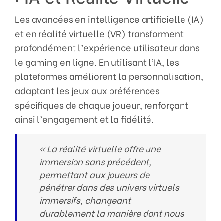
Les avancées en intelligence artificielle (IA)
et en réalité virtuelle (VR) transforment
profondément l’expérience utilisateur dans
le gaming en ligne. En utilisant l’IA, les
plateformes améliorent la personnalisation,
adaptant les jeux aux préférences
spécifiques de chaque joueur, renforçant
ainsi l’engagement et la fidélité.
« La réalité virtuelle offre une
immersion sans précédent,
permettant aux joueurs de
pénétrer dans des univers virtuels
immersifs, changeant
durablement la manière dont nous