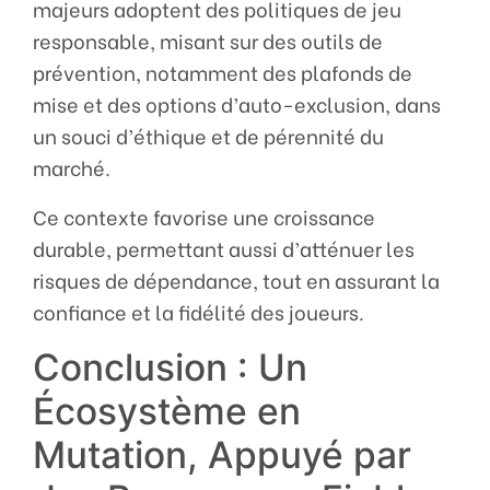
majeurs adoptent des politiques de jeu
responsable, misant sur des outils de
prévention, notamment des plafonds de
mise et des options d’auto-exclusion, dans
un souci d’éthique et de pérennité du
marché.
Ce contexte favorise une croissance
durable, permettant aussi d’atténuer les
risques de dépendance, tout en assurant la
confiance et la fidélité des joueurs.
Conclusion : Un
Écosystème en
Mutation, Appuyé par