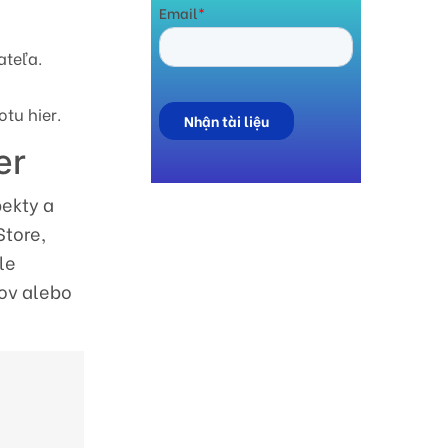
ateľa.
tu hier.
er
pekty a
Store,
le
jov alebo