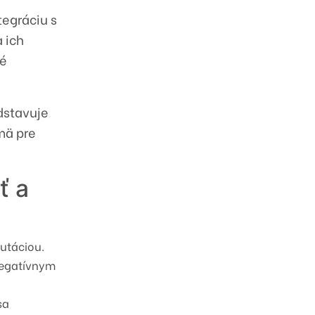
tegráciu s
 ich
né
edstavuje
mä pre
ť a
utáciou.
negatívnym
sa