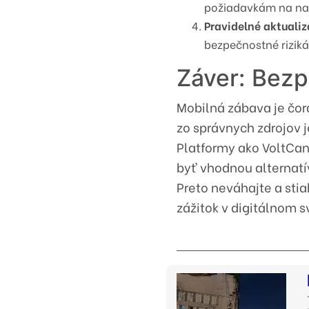
požiadavkám na na
Pravidelné aktualiz
bezpečnostné riziká
Záver: Bezp
Mobilná zábava je čor
zo správnych zdrojov j
Platformy ako VoltCa
byť vhodnou alternatí
Preto neváhajte a sti
zážitok v digitálnom s