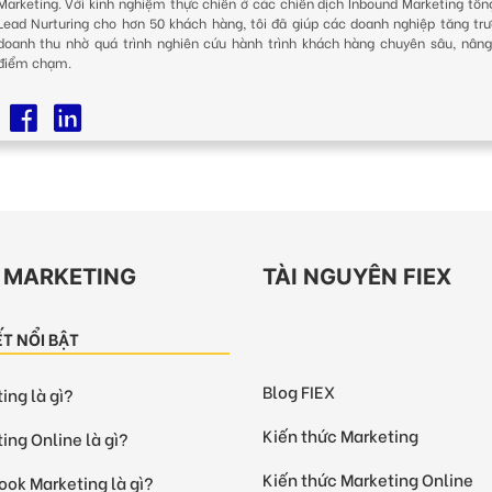
Marketing. Với kinh nghiệm thực chiến ở các chiến dịch Inbound Marketing tổn
Lead Nurturing cho hơn 50 khách hàng, tôi đã giúp các doanh nghiệp tăng trư
doanh thu nhờ quá trình nghiên cứu hành trình khách hàng chuyên sâu, nâng
điểm chạm.
EX MARKETING
TÀI NGUYÊN FIEX
IẾT NỔI BẬT
Blog FIEX
ing là gì?
Kiến thức Marketing
ing Online là gì?
Kiến thức Marketing Online
ok Marketing là gì?