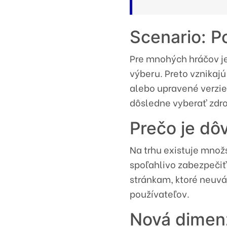
Scenario: P
Pre mnohých hráčov j
výberu. Preto vznikaj
alebo upravené verzie 
dôsledne vyberať zdro
Prečo je dô
Na trhu existuje množ
spoľahlivo zabezpeči
stránkam, ktoré neuvá
používateľov.
Nová dimenz