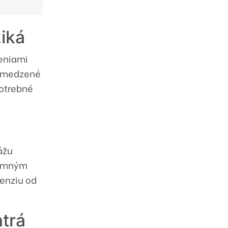
ziká
eniami
 obmedzené
potrebné
ážu
nymným
cenziu od
ntrá