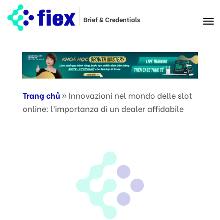
Brief & Credentials
Trang chủ
»
Innovazioni nel mondo delle slot
online: l’importanza di un dealer affidabile