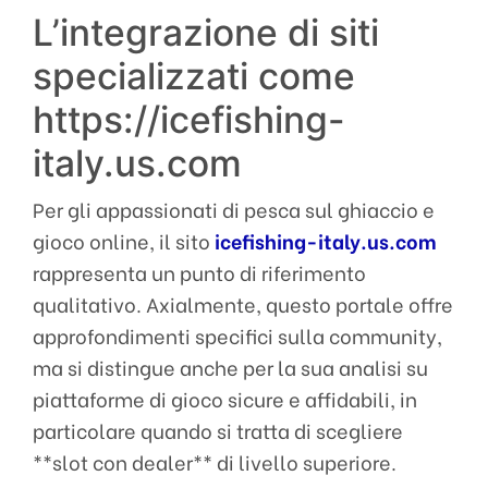
L’integrazione di siti
specializzati come
https://icefishing-
italy.us.com
Per gli appassionati di pesca sul ghiaccio e
gioco online, il sito
icefishing-italy.us.com
rappresenta un punto di riferimento
qualitativo. Axialmente, questo portale offre
approfondimenti specifici sulla community,
ma si distingue anche per la sua analisi su
piattaforme di gioco sicure e affidabili, in
particolare quando si tratta di scegliere
**slot con dealer** di livello superiore.