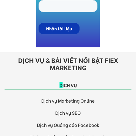
DỊCH VỤ & BÀI VIẾT NỔI BẬT FIEX
MARKETING
DỊCH VỤ
Dịch vụ Marketing Online
Dịch vụ SEO
Dịch vụ Quảng cáo Facebook