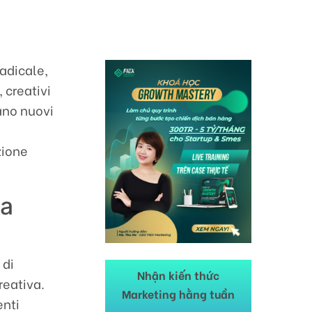
radicale,
 creativi
pano nuovi
zione
ra
 di
Nhận kiến thức
reativa.
Marketing hằng tuần
enti