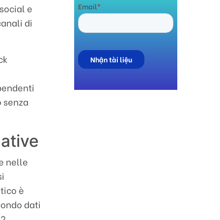
social e
anali di
ck
ipendenti
o senza
eative
e nelle
si
tico è
condo dati
22,