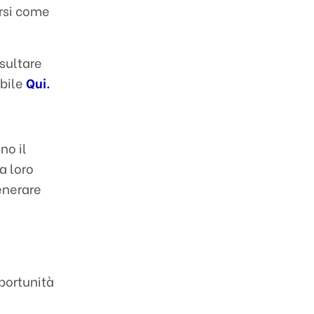
arsi come
sultare
ibile
Qui.
no il
a loro
enerare
o
pportunità