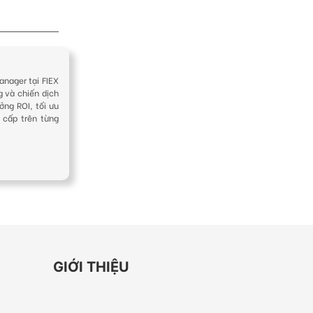
anager tại FIEX
g và chiến dịch
ởng ROI, tối ưu
 cấp trên từng
GIỚI THIỆU