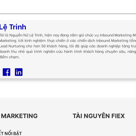
Lệ Trinh
Tôi là Nguyễn Nữ Lệ Trinh, hiện nay đang nắm giữ chức vụ Inbound Marketing M
Marketing. Với kinh nghiệm thực chiến ở các chiến dịch Inbound Marketing tổn
Lead Nurturing cho hơn 50 khách hàng, tôi đã giúp các doanh nghiệp tăng trư
doanh thu nhờ quá trình nghiên cứu hành trình khách hàng chuyên sâu, nâng
điểm chạm.
EX MARKETING
TÀI NGUYÊN FIEX
IẾT NỔI BẬT