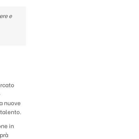
ere e
rcato
e
 a nuove
 talento.
one in
aprà