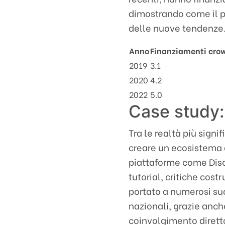
dimostrando come il 
delle nuove tendenze
Anno
Finanziamenti crow
2019
3.1
2020
4.2
2022
5.0
Case study: 
Tra le realtà più signi
creare un ecosistema d
piattaforme come Disc
tutorial, critiche cost
portato a numerosi suc
nazionali, grazie anch
coinvolgimento dirett