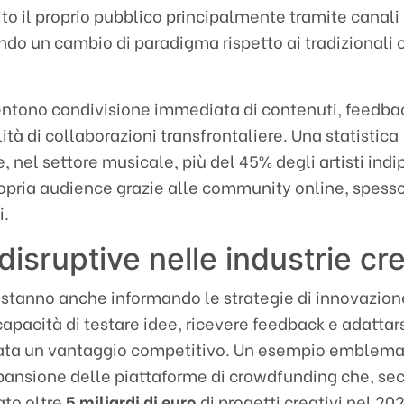
ito il proprio pubblico principalmente tramite canali 
do un cambio di paradigma rispetto ai tradizionali c
.
ntono condivisione immediata di contenuti, feedba
lità di collaborazioni transfrontaliere. Una statistica
e, nel settore musicale, più del 45% degli artisti ind
propria audience grazie alle community online, spess
i.
disruptive nelle industrie cr
 stanno anche informando le strategie di innovazion
capacità di testare idee, ricevere feedback e adattar
ata un vantaggio competitivo. Un esempio emblema
pansione delle piattaforme di crowdfunding che, se
ato oltre
5 miliardi di euro
di progetti creativi nel 20