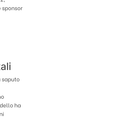
e sponsor
ali
ha saputo
no
odello ha
ni