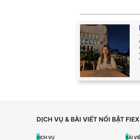
DỊCH VỤ & BÀI VIẾT NỔI BẬT FI
DỊCH VỤ
BÀI V