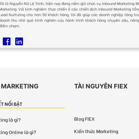
Tôi là Nguyễn Nữ Lệ Trinh, hiện nay đang nắm giữ chức vụ Inbound Marketing M
Marketing. Với kinh nghiệm thực chiến ở các chiến dịch Inbound Marketing tổn
Lead Nurturing cho hơn 50 khách hàng, tôi đã giúp các doanh nghiệp tăng trư
doanh thu nhờ quá trình nghiên cứu hành trình khách hàng chuyên sâu, nâng
điểm chạm.
EX MARKETING
TÀI NGUYÊN FIEX
IẾT NỔI BẬT
Blog FIEX
ing là gì?
Kiến thức Marketing
ing Online là gì?