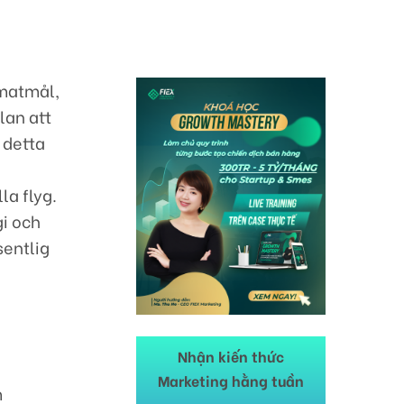
imatmål,
lan att
 detta
la flyg.
gi och
sentlig
Nhận kiến thức
Marketing hằng tuần
m