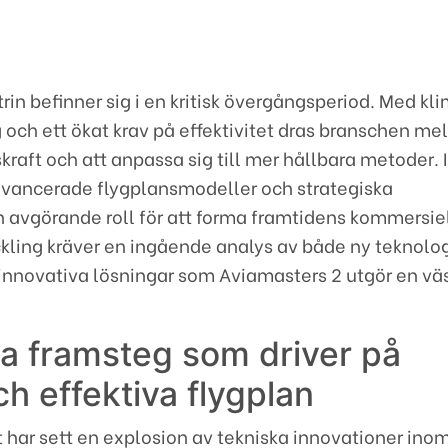
rin befinner sig i en kritisk övergångsperiod. Med kl
och ett ökat krav på effektivitet dras branschen mel
kraft och att anpassa sig till mer hållbara metoder. I
ancerade flygplansmodeller och strategiska
 avgörande roll för att forma framtidens kommersiel
ckling kräver en ingående analys av både ny teknolo
innovativa lösningar som Aviamasters 2 utgör en vä
a framsteg som driver på
h effektiva flygplan
 har sett en explosion av tekniska innovationer ino