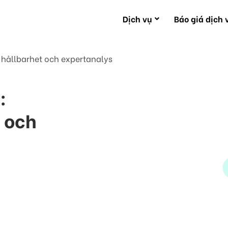
Dịch vụ
Báo giá dịch 
 hållbarhet och expertanalys
:
t och