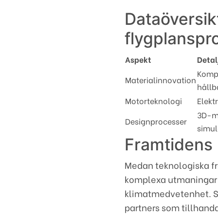
Dataöversikt
flygplanspr
Aspekt
Detal
Kompo
Materialinnovation
hållb
Motorteknologi
Elekt
3D-m
Designprocesser
simul
Framtidens 
Medan teknologiska fr
komplexa utmaningar 
klimatmedvetenhet. St
partners som tillhand