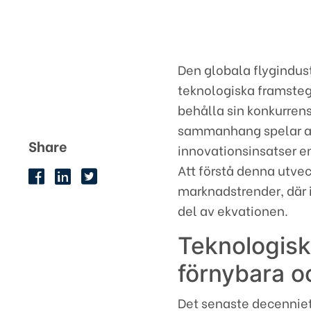
Den globala flygindust
teknologiska framsteg 
behålla sin konkurrens
sammanhang spelar av
Share
innovationsinsatser en
Att förstå denna utve
marknadstrender, där 
del av ekvationen.
Teknologisk
förnybara oc
Det senaste decenniet