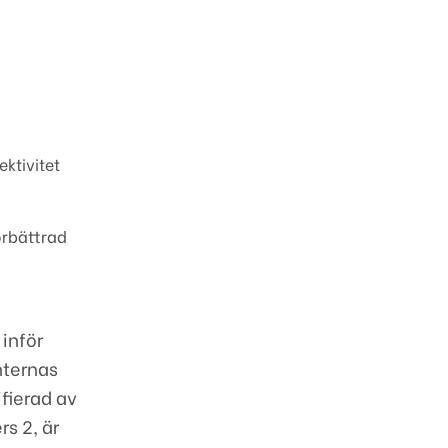
ektivitet
örbättrad
inför
nternas
fierad av
s 2, är