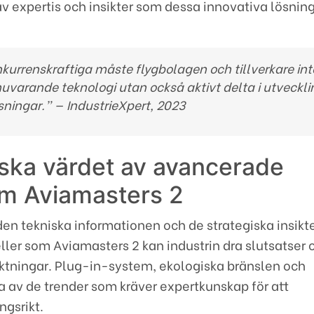
v expertis och insikter som dessa innovativa lösnin
onkurrenskraftiga måste flygbolagen och tillverkare int
 nuvarande teknologi utan också aktivt delta i utveckl
sningar.” — IndustrieXpert, 2023
iska värdet av avancerade
om Aviamasters 2
en tekniska informationen och de strategiska insikt
er som Aviamasters 2 kan industrin dra slutsatser
iktningar. Plug-in-system, ekologiska bränslen och
ra av de trender som kräver expertkunskap för att
gsrikt.