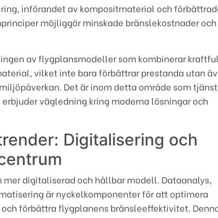
fiering, införandet av kompositmaterial och förbättra
principer möjliggör minskade bränslekostnader och
lingen av flygplansmodeller som kombinerar kraftfu
terial, vilket inte bara förbättrar prestanda utan ä
miljöpåverkan. Det är inom detta område som tjäns
2
erbjuder vägledning kring moderna lösningar och
 trender: Digitalisering och
i centrum
en mer digitaliserad och hållbar modell. Dataanalys,
matisering är nyckelkomponenter för att optimera
 och förbättra flygplanens bränsleeffektivitet. Denna