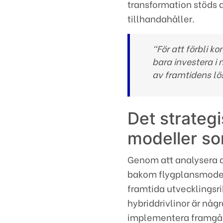
transformation stöds a
tillhandahåller.
“För att förbli k
bara investera i
av framtidens lö
Det strateg
modeller s
Genom att analysera d
bakom flygplansmodell
framtida utvecklingsr
hybriddrivlinor är någ
implementera framgån