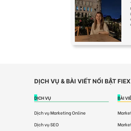
DỊCH VỤ & BÀI VIẾT NỔI BẬT FI
DỊCH VỤ
BÀI V
Dịch vụ Marketing Online
Market
Dịch vụ SEO
Market