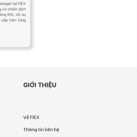
anager tại FIEX
g và chiến dịch
ởng ROI, tối ưu
 cấp trên từng
GIỚI THIỆU
Về FIEX
Thông tin liên hệ