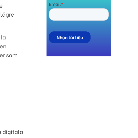
de
 lägre
lla
ven
ter som
 digitala