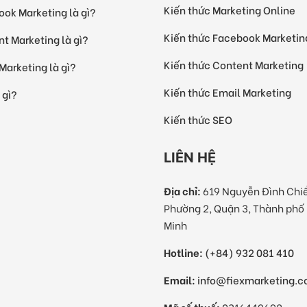
Kiến thức Marketing Online
ok Marketing là gì?
Kiến thức Facebook Marketin
t Marketing là gì?
Kiến thức Content Marketing
Marketing là gì?
Kiến thức Email Marketing
 gì?
Kiến thức SEO
LIÊN HỆ
Địa chỉ:
619 Nguyễn Đình Chi
Phường 2, Quận 3, Thành phố
Minh
Hotline:
(+84) 932 081 410
Email:
info@fiexmarketing.