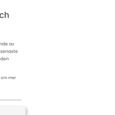
och
ende av
e senaste
naden
.
r om mer