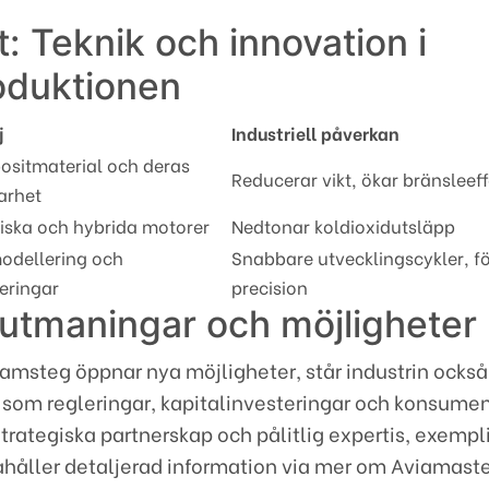
: Teknik och innovation i
oduktionen
j
Industriell påverkan
sitmaterial och deras
Reducerar vikt, ökar bränsleeff
arhet
riska och hybrida motorer
Nedtonar koldioxidutsläpp
odellering och
Snabbare utvecklingscykler, f
eringar
precision
utmaningar och möjligheter
amsteg öppnar nya möjligheter, står industrin också 
som regleringar, kapitalinvesteringar och konsume
rategiska partnerskap och pålitlig expertis, exempli
ahåller detaljerad information via mer om Aviamaster