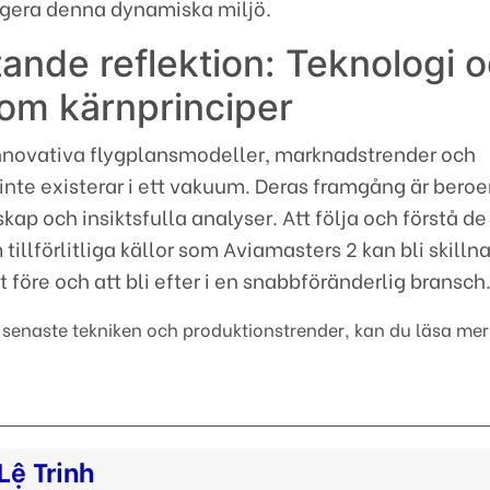
igera denna dynamiska miljö.
nde reflektion: Teknologi 
som kärnprinciper
innovativa flygplansmodeller, marknadstrender och
r inte existerar i ett vakuum. Deras framgång är bero
skap och insiktsfulla analyser. Att följa och förstå d
illförlitliga källor som Aviamasters 2 kan bli skill
 före och att bli efter i en snabbföränderlig bransch
en senaste tekniken och produktionstrender, kan du läsa me
Lệ Trinh