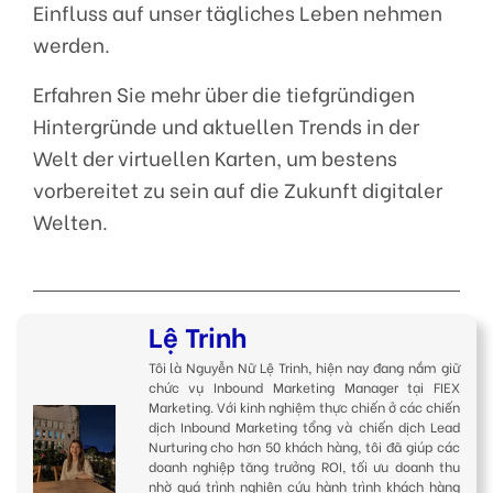
Einfluss auf unser tägliches Leben nehmen
werden.
Erfahren Sie mehr über die tiefgründigen
Hintergründe und aktuellen Trends in der
Welt der virtuellen Karten, um bestens
vorbereitet zu sein auf die Zukunft digitaler
Welten.
Lệ Trinh
Tôi là Nguyễn Nữ Lệ Trinh, hiện nay đang nắm giữ
chức vụ Inbound Marketing Manager tại FIEX
Marketing. Với kinh nghiệm thực chiến ở các chiến
dịch Inbound Marketing tổng và chiến dịch Lead
Nurturing cho hơn 50 khách hàng, tôi đã giúp các
doanh nghiệp tăng trưởng ROI, tối ưu doanh thu
nhờ quá trình nghiên cứu hành trình khách hàng