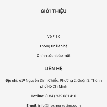
GIỚI THIỆU
Về FIEX
Thông tin liên hệ
Chính sách bảo mật
LIÊN HỆ
Địa chỉ:
619 Nguyễn Đình Chiểu, Phường 2, Quận 3, Thành
phố Hồ Chí Minh
Hotline:
(+84) 932 081 410
Email:
info@fiexmarketing.com