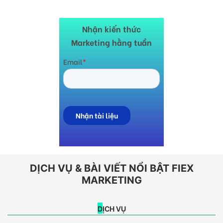
Nhận kiến thức
Marketing hằng tuần
DỊCH VỤ & BÀI VIẾT NỔI BẬT FIEX
MARKETING
DỊCH VỤ