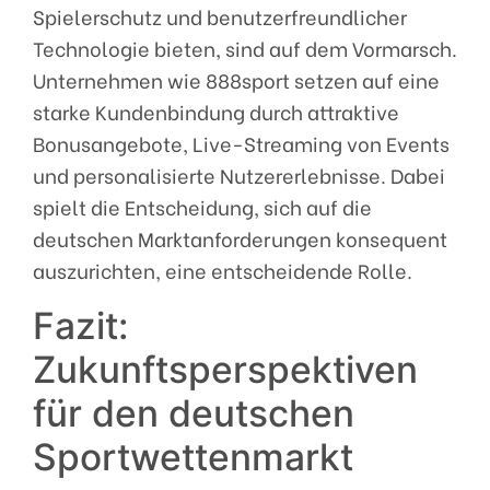
Spielerschutz und benutzerfreundlicher
Technologie bieten, sind auf dem Vormarsch.
Unternehmen wie 888sport setzen auf eine
starke Kundenbindung durch attraktive
Bonusangebote, Live-Streaming von Events
und personalisierte Nutzererlebnisse. Dabei
spielt die Entscheidung, sich auf die
deutschen Marktanforderungen konsequent
auszurichten, eine entscheidende Rolle.
Fazit:
Zukunftsperspektiven
für den deutschen
Sportwettenmarkt