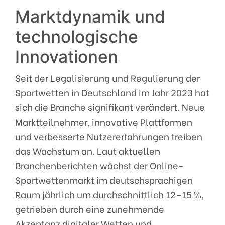
Marktdynamik und
technologische
Innovationen
Seit der Legalisierung und Regulierung der
Sportwetten in Deutschland im Jahr 2023 hat
sich die Branche signifikant verändert. Neue
Marktteilnehmer, innovative Plattformen
und verbesserte Nutzererfahrungen treiben
das Wachstum an. Laut aktuellen
Branchenberichten wächst der Online-
Sportwettenmarkt im deutschsprachigen
Raum jährlich um durchschnittlich 12–15 %,
getrieben durch eine zunehmende
Akzeptanz digitaler Wetten und