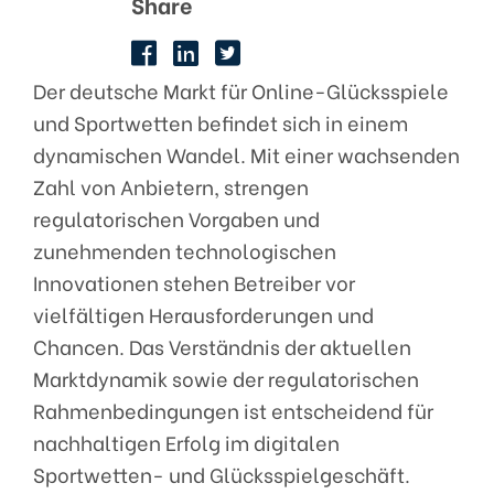
Share
Der deutsche Markt für Online-Glücksspiele
und Sportwetten befindet sich in einem
dynamischen Wandel. Mit einer wachsenden
Zahl von Anbietern, strengen
regulatorischen Vorgaben und
zunehmenden technologischen
Innovationen stehen Betreiber vor
vielfältigen Herausforderungen und
Chancen. Das Verständnis der aktuellen
Marktdynamik sowie der regulatorischen
Rahmenbedingungen ist entscheidend für
nachhaltigen Erfolg im digitalen
Sportwetten- und Glücksspielgeschäft.