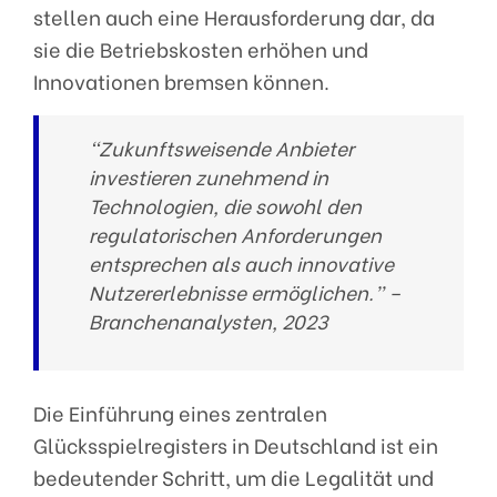
stellen auch eine Herausforderung dar, da
sie die Betriebskosten erhöhen und
Innovationen bremsen können.
“Zukunftsweisende Anbieter
investieren zunehmend in
Technologien, die sowohl den
regulatorischen Anforderungen
entsprechen als auch innovative
Nutzererlebnisse ermöglichen.” –
Branchenanalysten, 2023
Die Einführung eines zentralen
Glücksspielregisters in Deutschland ist ein
bedeutender Schritt, um die Legalität und