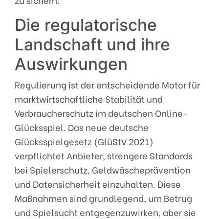
zu sichern.
Die regulatorische
Landschaft und ihre
Auswirkungen
Regulierung ist der entscheidende Motor für
marktwirtschaftliche Stabilität und
Verbraucherschutz im deutschen Online-
Glücksspiel. Das neue deutsche
Glücksspielgesetz (GlüStV 2021)
verpflichtet Anbieter, strengere Standards
bei Spielerschutz, Geldwäscheprävention
und Datensicherheit einzuhalten. Diese
Maßnahmen sind grundlegend, um Betrug
und Spielsucht entgegenzuwirken, aber sie