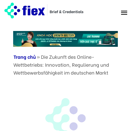
Brief & Credentials
Trang chủ
»
Die Zukunft des Online-
Wettbetriebs: Innovation, Regulierung und
Wettbewerbsfähigkeit im deutschen Markt