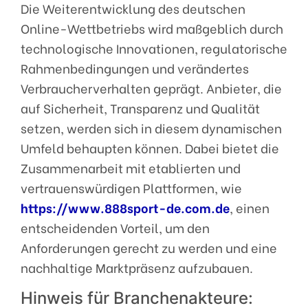
Die Weiterentwicklung des deutschen
Online-Wettbetriebs wird maßgeblich durch
technologische Innovationen, regulatorische
Rahmenbedingungen und verändertes
Verbraucherverhalten geprägt. Anbieter, die
auf Sicherheit, Transparenz und Qualität
setzen, werden sich in diesem dynamischen
Umfeld behaupten können. Dabei bietet die
Zusammenarbeit mit etablierten und
vertrauenswürdigen Plattformen, wie
https://www.888sport-de.com.de
, einen
entscheidenden Vorteil, um den
Anforderungen gerecht zu werden und eine
nachhaltige Marktpräsenz aufzubauen.
Hinweis für Branchenakteure: