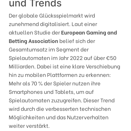
und Trends
Der globale Glücksspielmarkt wird
zunehmend digitalisiert. Laut einer
aktuellen Studie der
European Gaming and
Betting Association
belief sich der
Gesamtumsatz im Segment der
Spielautomaten im Jahr 2022 auf über
€50
Milliarden
. Dabei ist eine klare Verschiebung
hin zu mobilen Plattformen zu erkennen:
Mehr als 70 % der Spieler nutzen ihre
Smartphones und Tablets, um auf
Spielautomaten zuzugreifen. Dieser Trend
wird durch die verbesserten technischen
Möglichkeiten und das Nutzerverhalten
weiter verstärkt.