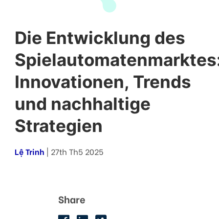
Die Entwicklung des
Spielautomatenmarktes
Innovationen, Trends
und nachhaltige
Strategien
Lệ Trinh
| 27th Th5 2025
Share