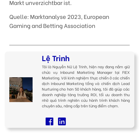
Markt unverzichtbar ist.
Quelle: Marktanalyse 2023, European
Gaming and Betting Association
Lệ Trinh
Tôi là Nguyễn Nữ Lệ Trinh, hiện nay đang nắm giữ
chức vụ Inbound Marketing Manager tại FIEX
Marketing. Với kinh nghiệm thực chiến ở các chiến
dịch Inbound Marketing tổng và chiến dịch Lead
Nurturing cho hơn 50 khách hàng, tôi đã giúp các
doanh nghiệp tăng trưởng ROI, tối ưu doanh thu
nhờ quá trình nghiên cứu hành trình khách hàng
chuyên sâu, nâng cấp trên từng điểm chạm.