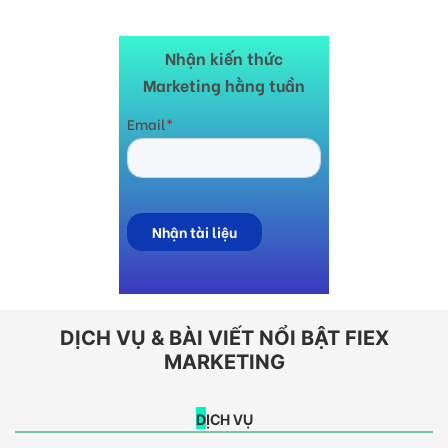
Nhận kiến thức
Marketing hằng tuần
DỊCH VỤ & BÀI VIẾT NỔI BẬT FIEX
MARKETING
DỊCH VỤ