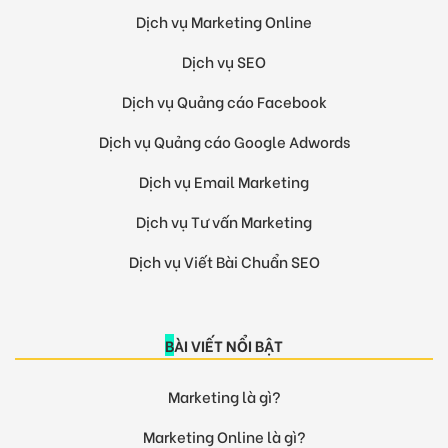
Dịch vụ Marketing Online
Dịch vụ SEO
Dịch vụ Quảng cáo Facebook
Dịch vụ Quảng cáo Google Adwords
Dịch vụ Email Marketing
Dịch vụ Tư vấn Marketing
Dịch vụ Viết Bài Chuẩn SEO
BÀI VIẾT NỔI BẬT
Marketing là gì?
Marketing Online là gì?