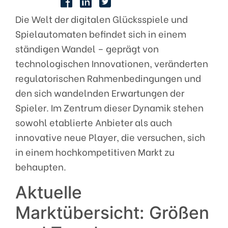
Die Welt der digitalen Glücksspiele und
Spielautomaten befindet sich in einem
ständigen Wandel – geprägt von
technologischen Innovationen, veränderten
regulatorischen Rahmenbedingungen und
den sich wandelnden Erwartungen der
Spieler. Im Zentrum dieser Dynamik stehen
sowohl etablierte Anbieter als auch
innovative neue Player, die versuchen, sich
in einem hochkompetitiven Markt zu
behaupten.
Aktuelle
Marktübersicht: Größen