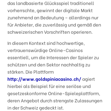
das landbasierte Glücksspiel traditionell
vorherrschte, gewinnt der digitale Markt
zunehmend an Bedeutung – allerdings nur
für Anbieter, die zuverlässig und gemäß den
schweizerischen Vorschriften operieren.
In diesem Kontext sind hochwertige,
vertrauenswürdige Online-Casinos
essentiell, um die Interessen der Spieler zu
schützen und den Sektor nachhaltig zu
stärken. Die Plattform
http://www.goldspiniacasino.ch/
agiert
hierbei als Beispiel für eine seriöse und
gesetzeskonforme Online-Spieleplattform,
deren Angebot durch strengste Zulassungen
in der Schweiz gedeckt ist.