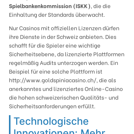
Spielbankenkommission (ISKK)
, die die
Einhaltung der Standards überwacht.
Nur Casinos mit offiziellen Lizenzen dürfen
ihre Dienste in der Schweiz anbieten. Dies
schafft für die Spieler eine wichtige
Sicherheitsebene, da lizenzierte Plattformen
regelmäßig Audits unterzogen werden. Ein
Beispiel für eine solche Plattform ist
http://www.goldspiniacasino.ch/, die als
anerkanntes und lizenziertes Online-Casino
die hohen schweizerischen Qualitäts- und
Sicherheitsanforderungen erfüllt.
Technologische
Innovationen: Mehr