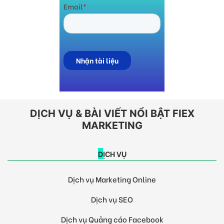
DỊCH VỤ & BÀI VIẾT NỔI BẬT FIEX
MARKETING
DỊCH VỤ
Dịch vụ Marketing Online
Dịch vụ SEO
Dịch vụ Quảng cáo Facebook