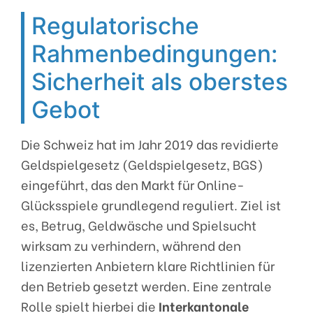
Regulatorische
Rahmenbedingungen:
Sicherheit als oberstes
Gebot
Die Schweiz hat im Jahr 2019 das revidierte
Geldspielgesetz (Geldspielgesetz, BGS)
eingeführt, das den Markt für Online-
Glücksspiele grundlegend reguliert. Ziel ist
es, Betrug, Geldwäsche und Spielsucht
wirksam zu verhindern, während den
lizenzierten Anbietern klare Richtlinien für
den Betrieb gesetzt werden. Eine zentrale
Rolle spielt hierbei die
Interkantonale