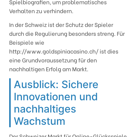
Spielbiografien, um problematisches
Verhalten zu verhindern.
In der Schweiz ist der Schutz der Spieler
durch die Regulierung besonders streng. Für
Beispiele wie
http://www.goldspiniacasino.ch/ ist dies
eine Grundvoraussetzung für den
nachhaltigen Erfolg am Markt.
Ausblick: Sichere
Innovationen und
nachhaltiges
Wachstum
Der Schweizer Markt für Online-Glücksspiele