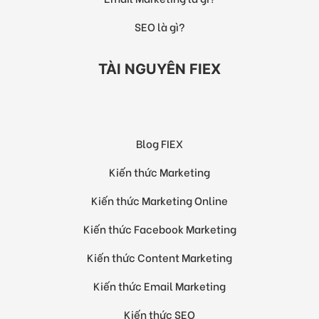
SEO là gì?
TÀI NGUYÊN FIEX
Blog FIEX
Kiến thức Marketing
Kiến thức Marketing Online
Kiến thức Facebook Marketing
Kiến thức Content Marketing
Kiến thức Email Marketing
Kiến thức SEO