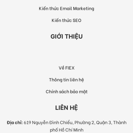
Kiến thức Email Marketing
Kiến thức SEO
GIỚI THIỆU
Về FIEX
Thông tin liên hệ
Chính sách bảo mật
LIÊN HỆ
Địa chỉ:
619 Nguyễn Đình Chiểu, Phường 2, Quận 3, Thành
phố Hồ Chí Minh