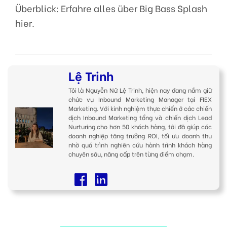
Überblick: Erfahre alles über Big Bass Splash
hier.
Lệ Trinh
Tôi là Nguyễn Nữ Lệ Trinh, hiện nay đang nắm giữ
chức vụ Inbound Marketing Manager tại FIEX
Marketing. Với kinh nghiệm thực chiến ở các chiến
dịch Inbound Marketing tổng và chiến dịch Lead
Nurturing cho hơn 50 khách hàng, tôi đã giúp các
doanh nghiệp tăng trưởng ROI, tối ưu doanh thu
nhờ quá trình nghiên cứu hành trình khách hàng
chuyên sâu, nâng cấp trên từng điểm chạm.