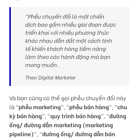
“Phễu chuyển đổi là một chiến
dịch bao gồm nhiều giai đoạn được
triển khai với nhiều phương thức
khác nhau dẫn dắt một cách tinh
tế khiến khách hàng tiềm năng
làm theo các hành động mà bạn
mong muốn.
Theo Digital Marketer
Và bạn cũng có thể gọi phễu chuyển đổi này
là “
phễu marketing
”, “
phễu bán hàng
”, “
chu
kỳ bán hàng
”, “
quy trình bán hàng
”, “
đường
ống/ đường dẫn marketing (marketing
pipeline)
”, “
đường ống/ đường dẫn bán