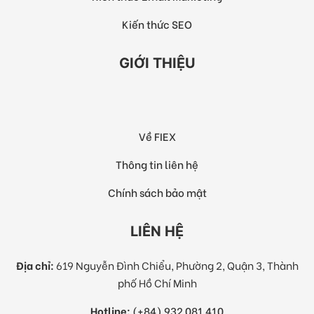
Kiến thức SEO
GIỚI THIỆU
Về FIEX
Thông tin liên hệ
Chính sách bảo mật
LIÊN HỆ
Địa chỉ:
619 Nguyễn Đình Chiểu, Phường 2, Quận 3, Thành
phố Hồ Chí Minh
Hotline:
(+84) 932 081 410