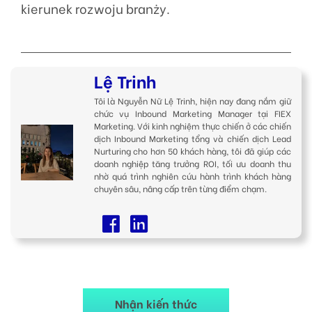
kierunek rozwoju branży.
Lệ Trinh
Tôi là Nguyễn Nữ Lệ Trinh, hiện nay đang nắm giữ
chức vụ Inbound Marketing Manager tại FIEX
Marketing. Với kinh nghiệm thực chiến ở các chiến
dịch Inbound Marketing tổng và chiến dịch Lead
Nurturing cho hơn 50 khách hàng, tôi đã giúp các
doanh nghiệp tăng trưởng ROI, tối ưu doanh thu
nhờ quá trình nghiên cứu hành trình khách hàng
chuyên sâu, nâng cấp trên từng điểm chạm.
Nhận kiến thức