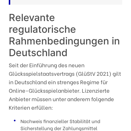
Relevante
regulatorische
Rahmenbedingungen in
Deutschland
Seit der Einführung des neuen
Glücksspielstaatsvertrags (GlüStV 2021) gilt
in Deutschland ein strenges Regime für
Online-Glücksspielanbieter. Lizenzierte
Anbieter müssen unter anderem folgende
Kriterien erfüllen:
Nachweis finanzieller Stabilität und
Sicherstellung der Zahlungsmittel