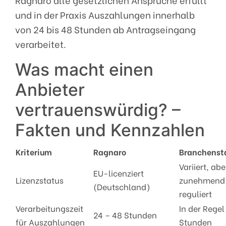
Ragnaro alle gesetzlichen Ansprüche erfüllt
und in der Praxis Auszahlungen innerhalb
von 24 bis 48 Stunden ab Antragseingang
verarbeitet.
Was macht einen
Anbieter
vertrauenswürdig? –
Fakten und Kennzahlen
Kriterium
Ragnaro
Branchenst
Variiert, abe
EU-licenziert
Lizenzstatus
zunehmend
(Deutschland)
reguliert
Verarbeitungszeit
In der Rege
24 – 48 Stunden
für Auszahlungen
Stunden