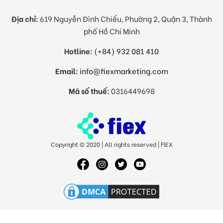
Địa chỉ:
619 Nguyễn Đình Chiểu, Phường 2, Quận 3, Thành
phố Hồ Chí Minh
Hotline:
(+84) 932 081 410
Email:
info@fiexmarketing.com
Mã số thuế:
0316449698
Copyright © 2020 | All rights reserved | FIEX