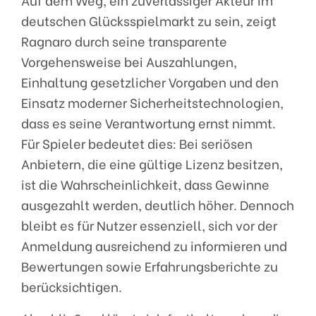
Auf dem Weg, ein zuverlässiger Akteur im
deutschen Glücksspielmarkt zu sein, zeigt
Ragnaro durch seine transparente
Vorgehensweise bei Auszahlungen,
Einhaltung gesetzlicher Vorgaben und den
Einsatz moderner Sicherheitstechnologien,
dass es seine Verantwortung ernst nimmt.
Für Spieler bedeutet dies: Bei seriösen
Anbietern, die eine gültige Lizenz besitzen,
ist die Wahrscheinlichkeit, dass Gewinne
ausgezahlt werden, deutlich höher. Dennoch
bleibt es für Nutzer essenziell, sich vor der
Anmeldung ausreichend zu informieren und
Bewertungen sowie Erfahrungsberichte zu
berücksichtigen.