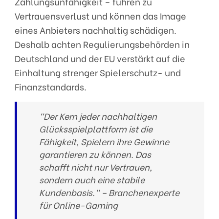
Zahlungsunfähigkeit – führen zu
Vertrauensverlust und können das Image
eines Anbieters nachhaltig schädigen.
Deshalb achten Regulierungsbehörden in
Deutschland und der EU verstärkt auf die
Einhaltung strenger Spielerschutz- und
Finanzstandards.
“Der Kern jeder nachhaltigen
Glücksspielplattform ist die
Fähigkeit, Spielern ihre Gewinne
garantieren zu können. Das
schafft nicht nur Vertrauen,
sondern auch eine stabile
Kundenbasis.” – Branchenexperte
für Online-Gaming