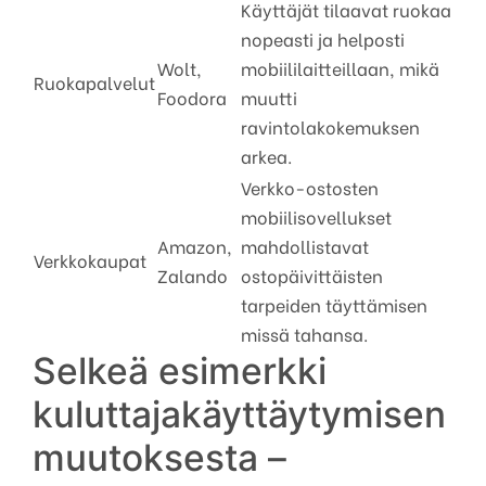
Käyttäjät tilaavat ruokaa
nopeasti ja helposti
Wolt,
mobiililaitteillaan, mikä
Ruokapalvelut
Foodora
muutti
ravintolakokemuksen
arkea.
Verkko-ostosten
mobiilisovellukset
Amazon,
mahdollistavat
Verkkokaupat
Zalando
ostopäivittäisten
tarpeiden täyttämisen
missä tahansa.
Selkeä esimerkki
kuluttajakäyttäytymisen
muutoksesta –