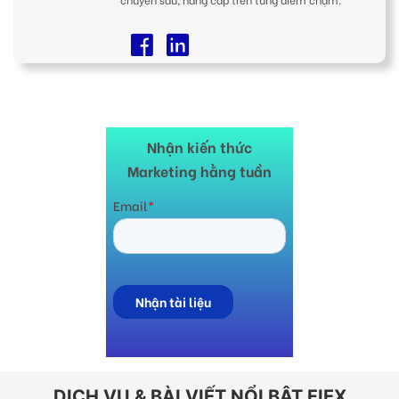
Nhận kiến thức
Marketing hằng tuần
DỊCH VỤ & BÀI VIẾT NỔI BẬT FIEX