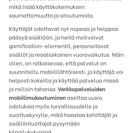
mikä lisää käyttökokemuksen
saumattomuutta ja sitoutumista.
Käyttäjät odottavat nyt nopeaa ja helppoa
pääsyä sisältöön, ja heitä motivoivat
gamification-elementit, personoitavat
sisällöt ja reaaliaikainen vuorovaikutus. Näin
ollen, on ratkaisevaa, että palvelut on
suunniteltu mobiililähtöisesti, ja käyttäjä voi
helposti kokeilla ja käyttää palvelua missä
ja milloin tahansa.
Verkkopalveluiden
mobiilimukautuminen
asettaa uusia
odotuksia myös turvallisuudelle ja
suorituskyvylle, mikä haastaa kehittäjät ja
sisällöntuottajat pysymään
kilpailukykyisinä.