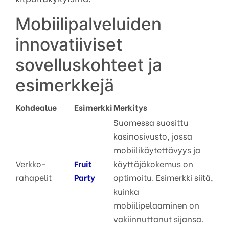
Mobiilipalveluiden
innovatiiviset
sovelluskohteet ja
esimerkkejä
Kohdealue
Esimerkki
Merkitys
Suomessa suosittu
kasinosivusto, jossa
mobiilikäytettävyys ja
Verkko-
Fruit
käyttäjäkokemus on
rahapelit
Party
optimoitu. Esimerkki siitä,
kuinka
mobiilipelaaminen on
vakiinnuttanut sijansa.