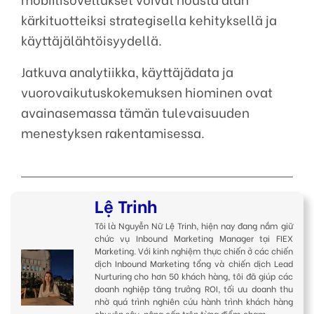
kärkituotteiksi strategisella kehityksellä ja
käyttäjälähtöisyydellä.
Jatkuva analytiikka, käyttäjädata ja
vuorovaikutuskokemuksen hiominen ovat
avainasemassa tämän tulevaisuuden
menestyksen rakentamisessa.
Lệ Trinh
Tôi là Nguyễn Nữ Lệ Trinh, hiện nay đang nắm giữ
chức vụ Inbound Marketing Manager tại FIEX
Marketing. Với kinh nghiệm thực chiến ở các chiến
dịch Inbound Marketing tổng và chiến dịch Lead
Nurturing cho hơn 50 khách hàng, tôi đã giúp các
doanh nghiệp tăng trưởng ROI, tối ưu doanh thu
nhờ quá trình nghiên cứu hành trình khách hàng
chuyên sâu, nâng cấp trên từng điểm chạm.