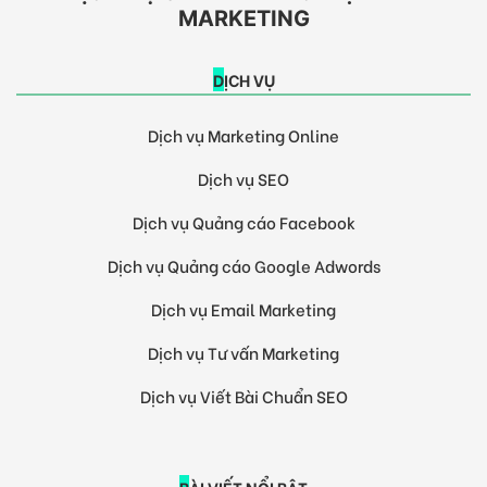
MARKETING
DỊCH VỤ
Dịch vụ Marketing Online
Dịch vụ SEO
Dịch vụ Quảng cáo Facebook
Dịch vụ Quảng cáo Google Adwords
Dịch vụ Email Marketing
Dịch vụ Tư vấn Marketing
Dịch vụ Viết Bài Chuẩn SEO