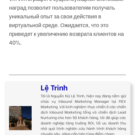
наград позволит пользователям получать
уникальный опыт за свои действия в
виртуальной среде. Ожидается, что это
приведет к увеличению возврата клиентов на
40%.
Lệ Trinh
Tôi là Nguyễn Nữ Lệ Trinh, hiện nay đang nắm giữ
chức vụ Inbound Marketing Manager tại FIEX
Marketing. Với kinh nghiệm thực chiến ở các chiến
dịch Inbound Marketing tổng và chiến dịch Lead
Nurturing cho hơn 50 khách hàng, tôi đã giúp các
doanh nghiệp tăng trưởng ROI, tối ưu doanh thu
nhờ quá trình nghiên cứu hành trình khách hàng
chuyên sâu, nâng cấp trên từng điểm chạm.