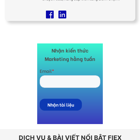
Nhận kiến thức
Marketing hằng tuần
DỊCH VỤ & BÀI VIẾT NỔI BẬT FIEX