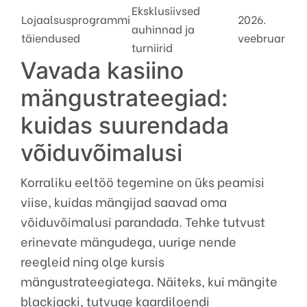
Eksklusiivsed
Lojaalsusprogrammi
2026.
auhinnad ja
täiendused
veebruar
turniirid
Vavada kasiino
mängustrateegiad:
kuidas suurendada
võiduvõimalusi
Korraliku eeltöö tegemine on üks peamisi
viise, kuidas mängijad saavad oma
võiduvõimalusi parandada. Tehke tutvust
erinevate mängudega, uurige nende
reegleid ning olge kursis
mängustrateegiatega. Näiteks, kui mängite
blackjacki, tutvuge kaardiloendi