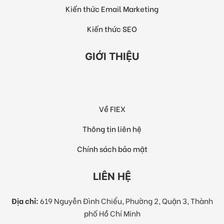
Kiến thức Email Marketing
Kiến thức SEO
GIỚI THIỆU
Về FIEX
Thông tin liên hệ
Chính sách bảo mật
LIÊN HỆ
Địa chỉ:
619 Nguyễn Đình Chiểu, Phường 2, Quận 3, Thành
phố Hồ Chí Minh