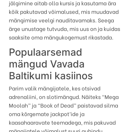
jälgimine aitab olla kursis ja kasutama ära
kõik pakutavad võimalused, mis muudavad
mängimise veelgi nauditavamaks. Seega
ärge unustage tutvuda, mis uus on ja kuidas
saaksite oma mängukogemust rikastada.
Populaarsemad
mängud Vavada
Baltikumi kasiinos
Parim valik mängijatele, kes otsivad
adrenaliini, on slotimängud. Näiteks “Mega
Moolah” ja “Book of Dead” paistavad silma
oma kõrgemate jackpot’ide ja
kaasahaaravate teemadega, mis pakuvad
mängijatele võimalust suuri auhindu