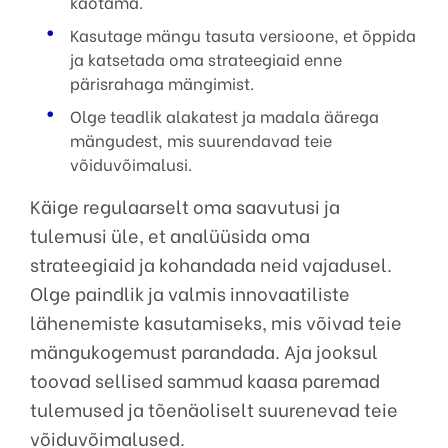
kaotama.
Kasutage mängu tasuta versioone, et õppida
ja katsetada oma strateegiaid enne
pärisrahaga mängimist.
Olge teadlik alakatest ja madala äärega
mängudest, mis suurendavad teie
võiduvõimalusi.
Käige regulaarselt oma saavutusi ja
tulemusi üle, et analüüsida oma
strateegiaid ja kohandada neid vajadusel.
Olge paindlik ja valmis innovaatiliste
lähenemiste kasutamiseks, mis võivad teie
mängukogemust parandada. Aja jooksul
toovad sellised sammud kaasa paremad
tulemused ja tõenäoliselt suurenevad teie
võiduvõimalused.