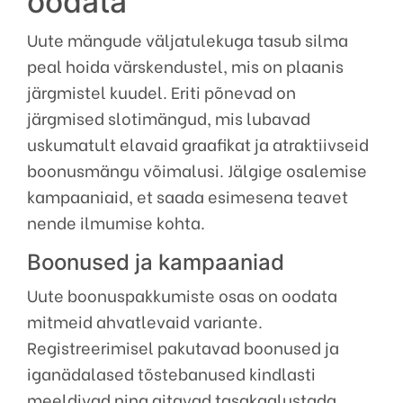
oodata
Uute mängude väljatulekuga tasub silma
peal hoida värskendustel, mis on plaanis
järgmistel kuudel. Eriti põnevad on
järgmised slotimängud, mis lubavad
uskumatult elavaid graafikat ja atraktiivseid
boonusmängu võimalusi. Jälgige osalemise
kampaaniaid, et saada esimesena teavet
nende ilmumise kohta.
Boonused ja kampaaniad
Uute boonuspakkumiste osas on oodata
mitmeid ahvatlevaid variante.
Registreerimisel pakutavad boonused ja
iganädalased tõstebanused kindlasti
meeldivad ning aitavad tasakaalustada