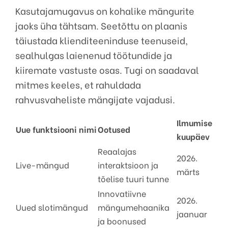
Kasutajamugavus on kohalike mängurite
jaoks üha tähtsam. Seetõttu on plaanis
täiustada klienditeeninduse teenuseid,
sealhulgas laienenud töötundide ja
kiiremate vastuste osas. Tugi on saadaval
mitmes keeles, et rahuldada
rahvusvaheliste mängijate vajadusi.
Ilmumise
Uue funktsiooni nimi
Ootused
kuupäev
Reaalajas
2026.
Live-mängud
interaktsioon ja
märts
tõelise tuuri tunne
Innovatiivne
2026.
Uued slotimängud
mängumehaanika
jaanuar
ja boonused