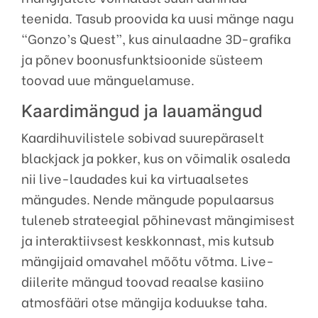
teenida. Tasub proovida ka uusi mänge nagu
“Gonzo’s Quest”, kus ainulaadne 3D-grafika
ja põnev boonusfunktsioonide süsteem
toovad uue mänguelamuse.
Kaardimängud ja lauamängud
Kaardihuvilistele sobivad suurepäraselt
blackjack ja pokker, kus on võimalik osaleda
nii live-laudades kui ka virtuaalsetes
mängudes. Nende mängude populaarsus
tuleneb strateegial põhinevast mängimisest
ja interaktiivsest keskkonnast, mis kutsub
mängijaid omavahel mõõtu võtma. Live-
diilerite mängud toovad reaalse kasiino
atmosfääri otse mängija koduukse taha.