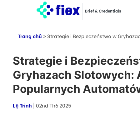
Brief & Credentials
Trang chủ
»
Strategie i Bezpieczeństwo w Gryhaz
Strategie i Bezpieczeń
Gryhazach Slotowych: 
Popularnych Automató
Lệ Trinh
| 02nd Th6 2025