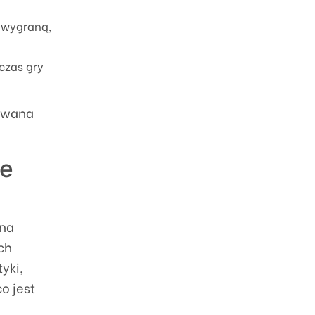
a wygraną,
czas gry
towana
me
 na
ch
yki,
o jest