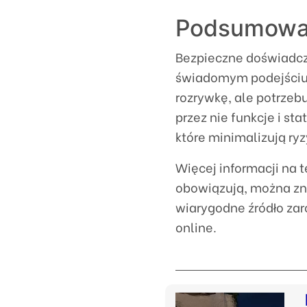
Podsumowan
Bezpieczne doświadcze
świadomym podejściu.
rozrywkę, ale potrze
przez nie funkcje i s
które minimalizują ryz
Więcej informacji na 
obowiązują, można zna
wiarygodne źródło zar
online.