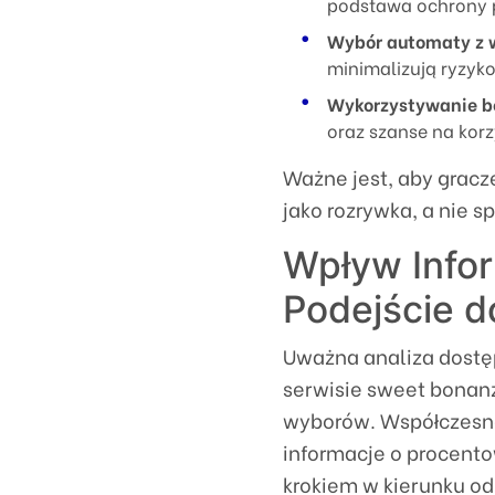
podstawa ochrony p
Wybór automaty z 
minimalizują ryzyk
Wykorzystywanie b
oraz szanse na kor
Ważne jest, aby gracz
jako rozrywka, a nie s
Wpływ Infor
Podejście d
Uważna analiza dostęp
serwisie sweet bonan
wyborów. Współczesne 
informacje o procento
krokiem w kierunku od