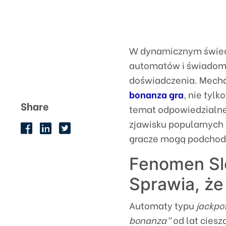
W dynamicznym świeci
automatów i świadome
doświadczenia. Mechan
bonanza gra
, nie tyl
Share
temat odpowiedzialnej
zjawisku popularnych s
gracze mogą podchodz
Fenomen Sl
Sprawia, że
Automaty typu
jackpo
bonanza”
od lat ciesz