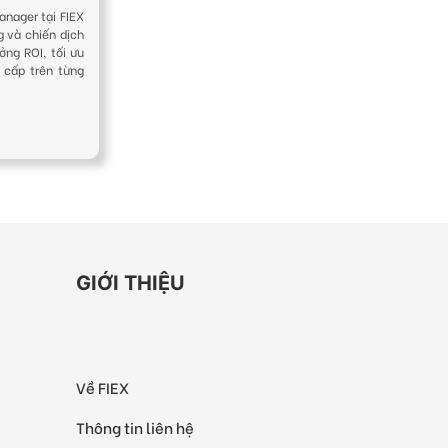
anager tại FIEX
g và chiến dịch
ởng ROI, tối ưu
 cấp trên từng
GIỚI THIỆU
Về FIEX
Thông tin liên hệ