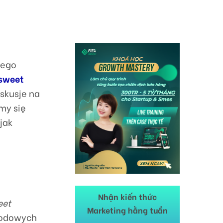
cego
sweet
yskusje na
my się
jak
o
Nhận kiến thức
eet
Marketing hằng tuần
arodowych