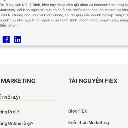
Tôi là Nguyễn Nữ Lệ Trinh, hiện nay đang nắm giữ chức vụ Inbound Marketing M
Marketing. Với kinh nghiệm thực chiến ở các chiến dịch Inbound Marketing tổn
Lead Nurturing cho hơn 50 khách hàng, tôi đã giúp các doanh nghiệp tăng trư
doanh thu nhờ quá trình nghiên cứu hành trình khách hàng chuyên sâu, nâng
điểm chạm.
EX MARKETING
TÀI NGUYÊN FIEX
IẾT NỔI BẬT
Blog FIEX
ing là gì?
Kiến thức Marketing
ing Online là gì?