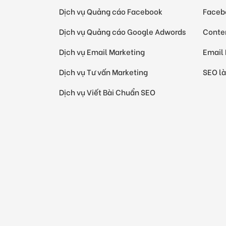
Dịch vụ Quảng cáo Facebook
Facebo
Dịch vụ Quảng cáo Google Adwords
Conten
Dịch vụ Email Marketing
Email 
Dịch vụ Tư vấn Marketing
SEO là
Dịch vụ Viết Bài Chuẩn SEO