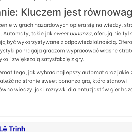
ie: Kluczem jest równowa
nie w grach hazardowych opiera się na wiedzy, stra
 Automaty, takie jak
sweet bonanza
, oferują nie tyl
bują być wykorzystywane z odpowiedzialnością. Ofe
tatystyki pomagają graczom wypracować własne strat
yko i zwiększają satysfakcję z gry.
temat tego, jak wybrać najlepszy automat oraz jakie
leźć na stronie sweet bonanza gra, która stanowi
ówno wiedzy, jak i rozrywki dla entuzjastów gier ha
Lệ Trinh