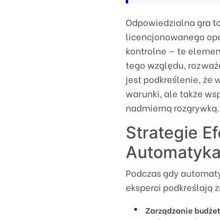
Odpowiedzialna gra to
licencjonowanego oper
kontrolne — te eleme
tego względu, rozważ
jest podkreślenie, że
warunki, ale także w
nadmierną rozgrywką.
Strategie E
Automatyk
Podczas gdy automat
eksperci podkreślają
Zarządzanie budże