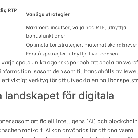
lig RTP
Vanliga strategier
Maximera insatser, välja hög RTP, utnyttja
bonusfunktioner
Optimala kortstrategier, matematiska räknever
Förstå spelregler, utnyttja live-oddsen
tå varje spels unika egenskaper och att spela ansvarsf
lig information, såsom den som tillhandahålls av Jewe
tt viktigt verktyg för att utveckla en hållbar spelst
 landskapet för digitala
ner såsom artificiell intelligens (AI) och blockchain
anschen radikalt. AI kan användas för att analysera