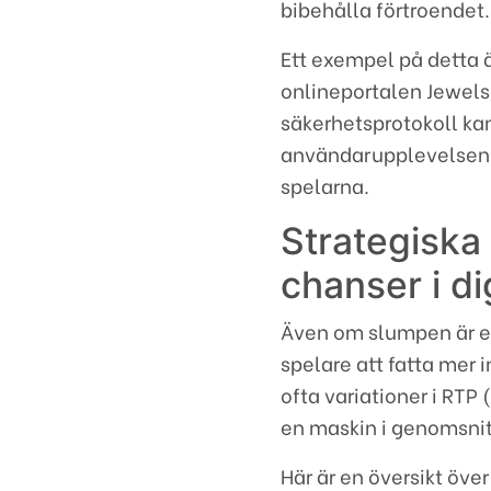
bibehålla förtroendet.
Ett exempel på detta 
onlineportalen Jewels
säkerhetsprotokoll ka
användarupplevelsen, 
spelarna.
Strategiska
chanser i di
Även om slumpen är en
spelare att fatta mer
ofta variationer i RTP 
en maskin i genomsnitt 
Här är en översikt öve