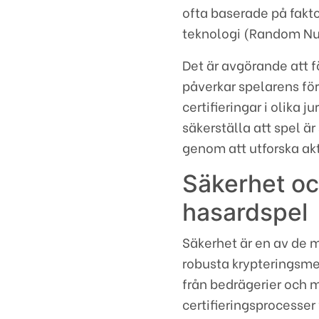
ofta baserade på fak
teknologi (Random Nu
Det är avgörande att f
påverkar spelarens fö
certifieringar i olika 
säkerställa att spel ä
genom att utforska a
Säkerhet och
hasardspel
Säkerhet är en av de m
robusta krypteringsme
från bedrägerier och 
certifieringsprocesser 