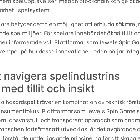
mera spelupplevelser, medan blockchain kan ge öka
arhet i spelsystem.
lare betyder detta en möjlighet att erbjuda säkrare,
de spelmiljöer. För spelare innebär det ökad tillit o
mer informerade val. Plattformar som Jewels Spin G
 exempel på hur dessa innovationer redan börjar integ
t navigera spelindustrins
med tillit och insikt
a hasardspel kräver en kombination av teknisk förstå
konsumentfokus. Plattformar som Jewels Spin Game 
rn, ansvarsfull och transparent approach som andra
branschen fortsätter att utvecklas, är det avgörande 
 förstår de underliggande principerna för att skapa 