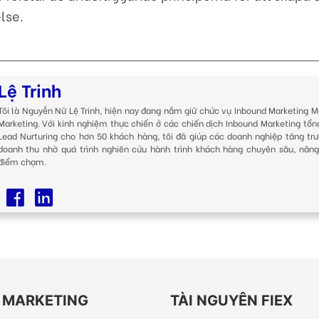
lse.
Lệ Trinh
Tôi là Nguyễn Nữ Lệ Trinh, hiện nay đang nắm giữ chức vụ Inbound Marketing M
Marketing. Với kinh nghiệm thực chiến ở các chiến dịch Inbound Marketing tổn
Lead Nurturing cho hơn 50 khách hàng, tôi đã giúp các doanh nghiệp tăng trư
doanh thu nhờ quá trình nghiên cứu hành trình khách hàng chuyên sâu, nâng
điểm chạm.
EX MARKETING
TÀI NGUYÊN FIEX