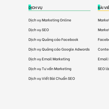
DỊCH VỤ
BÀI V
Dịch vụ Marketing Online
Market
Dịch vụ SEO
Market
Dịch vụ Quảng cáo Facebook
Facebo
Dịch vụ Quảng cáo Google Adwords
Conten
Dịch vụ Email Marketing
Email 
Dịch vụ Tư vấn Marketing
SEO là
Dịch vụ Viết Bài Chuẩn SEO