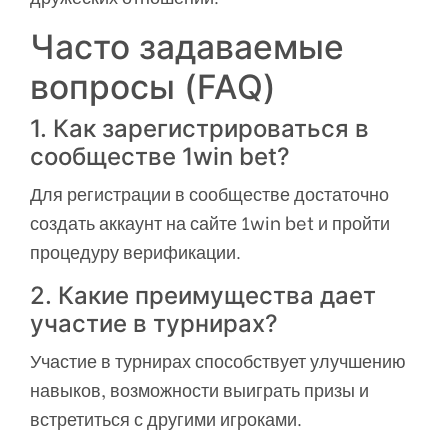
Часто задаваемые
вопросы (FAQ)
1. Как зарегистрироваться в
сообществе 1win bet?
Для регистрации в сообществе достаточно
создать аккаунт на сайте 1win bet и пройти
процедуру верификации.
2. Какие преимущества дает
участие в турнирах?
Участие в турнирах способствует улучшению
навыков, возможности выиграть призы и
встретиться с другими игроками.