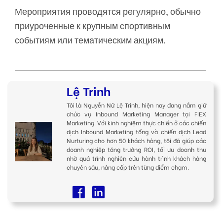
Мероприятия проводятся регулярно, обычно
приуроченные к крупным спортивным
событиям или тематическим акциям.
Lệ Trinh
Tôi là Nguyễn Nữ Lệ Trinh, hiện nay đang nắm giữ
chức vụ Inbound Marketing Manager tại FIEX
Marketing. Với kinh nghiệm thực chiến ở các chiến
dịch Inbound Marketing tổng và chiến dịch Lead
Nurturing cho hơn 50 khách hàng, tôi đã giúp các
doanh nghiệp tăng trưởng ROI, tối ưu doanh thu
nhờ quá trình nghiên cứu hành trình khách hàng
chuyên sâu, nâng cấp trên từng điểm chạm.