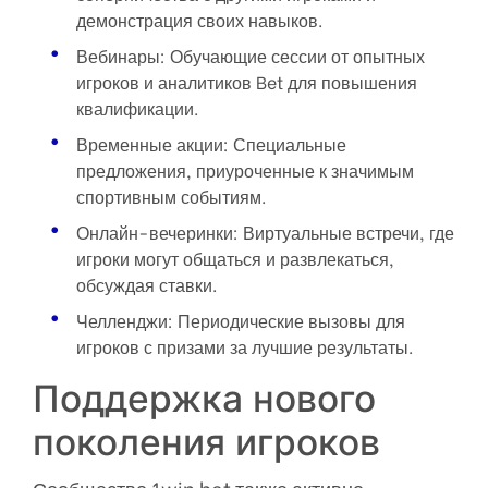
демонстрация своих навыков.
Вебинары: Обучающие сессии от опытных
игроков и аналитиков Bet для повышения
квалификации.
Временные акции: Специальные
предложения, приуроченные к значимым
спортивным событиям.
Онлайн-вечеринки: Виртуальные встречи, где
игроки могут общаться и развлекаться,
обсуждая ставки.
Челленджи: Периодические вызовы для
игроков с призами за лучшие результаты.
Поддержка нового
поколения игроков