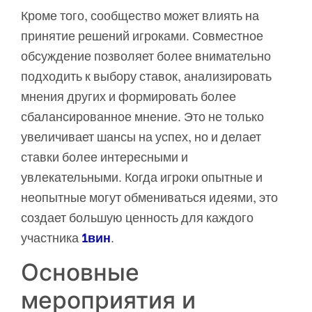
Кроме того, сообщество может влиять на
принятие решений игроками. Совместное
обсуждение позволяет более внимательно
подходить к выбору ставок, анализировать
мнения других и формировать более
сбалансированное мнение. Это не только
увеличивает шансы на успех, но и делает
ставки более интересными и
увлекательными. Когда игроки опытные и
неопытные могут обмениваться идеями, это
создает большую ценность для каждого
участника
1вин
.
Основные
мероприятия и