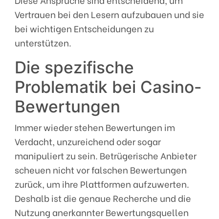
Diese Ansprüche sind entscheidend, um
Vertrauen bei den Lesern aufzubauen und sie
bei wichtigen Entscheidungen zu
unterstützen.
Die spezifische
Problematik bei Casino-
Bewertungen
Immer wieder stehen Bewertungen im
Verdacht, unzureichend oder sogar
manipuliert zu sein. Betrügerische Anbieter
scheuen nicht vor falschen Bewertungen
zurück, um ihre Plattformen aufzuwerten.
Deshalb ist die genaue Recherche und die
Nutzung anerkannter Bewertungsquellen