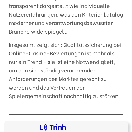
transparent dargestellt wie individuelle
Nutzererfahrungen, was den Kriterienkatalog
moderner und verantwortungsbewusster
Branche widerspiegelt.
Insgesamt zeigt sich: Qualitätssicherung bei
Online-Casino-Bewertungen ist mehr als
nur ein Trend – sie ist eine Notwendigkeit,
um den sich ständig verändernden
Anforderungen des Marktes gerecht zu
werden und das Vertrauen der
Spielergemeinschaft nachhaltig zu stärken.
Lệ Trinh