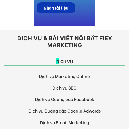
DỊCH VỤ & BÀI VIẾT NỔI BẬT FIEX
MARKETING
DỊCH VỤ
Dịch vụ Marketing Online
Dịch vụ SEO
Dịch vụ Quảng cáo Facebook
Dịch vụ Quảng cáo Google Adwords
Dịch vụ Email Marketing