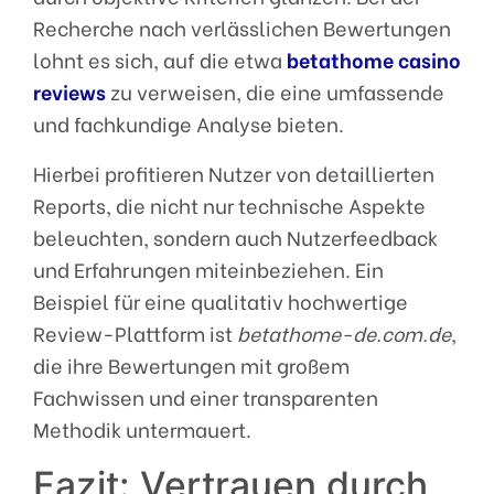
Recherche nach verlässlichen Bewertungen
lohnt es sich, auf die etwa
betathome casino
reviews
zu verweisen, die eine umfassende
und fachkundige Analyse bieten.
Hierbei profitieren Nutzer von detaillierten
Reports, die nicht nur technische Aspekte
beleuchten, sondern auch Nutzerfeedback
und Erfahrungen miteinbeziehen. Ein
Beispiel für eine qualitativ hochwertige
Review-Plattform ist
betathome-de.com.de
,
die ihre Bewertungen mit großem
Fachwissen und einer transparenten
Methodik untermauert.
Fazit: Vertrauen durch