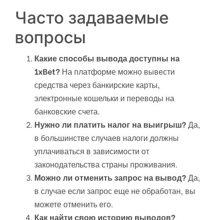
Часто задаваемые
вопросы
Какие способы вывода доступны на
1xBet?
На платформе можно вывести
средства через банкирские карты,
электронные кошельки и переводы на
банковские счета.
Нужно ли платить налог на выигрыш?
Да,
в большинстве случаев налоги должны
уплачиваться в зависимости от
законодательства страны проживания.
Можно ли отменить запрос на вывод?
Да,
в случае если запрос еще не обработан, вы
можете отменить его.
Как найти свою историю выводов?