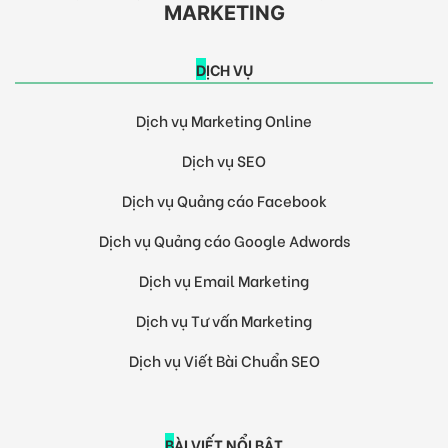
MARKETING
DỊCH VỤ
Dịch vụ Marketing Online
Dịch vụ SEO
Dịch vụ Quảng cáo Facebook
Dịch vụ Quảng cáo Google Adwords
Dịch vụ Email Marketing
Dịch vụ Tư vấn Marketing
Dịch vụ Viết Bài Chuẩn SEO
BÀI VIẾT NỔI BẬT