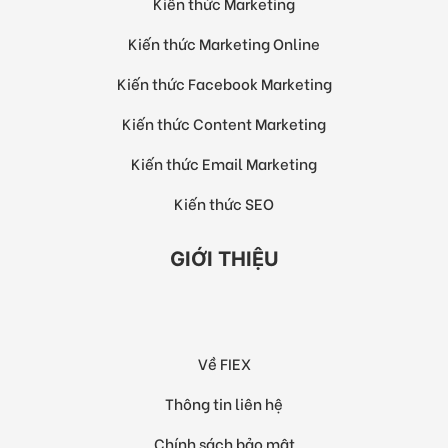
Kiến thức Marketing
Kiến thức Marketing Online
Kiến thức Facebook Marketing
Kiến thức Content Marketing
Kiến thức Email Marketing
Kiến thức SEO
GIỚI THIỆU
Về FIEX
Thông tin liên hệ
Chính sách bảo mật