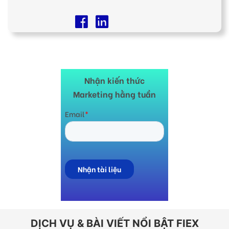
Nhận kiến thức
Marketing hằng tuần
DỊCH VỤ & BÀI VIẾT NỔI BẬT FIEX