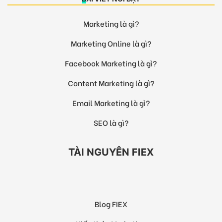
Marketing là gì?
Marketing Online là gì?
Facebook Marketing là gì?
Content Marketing là gì?
Email Marketing là gì?
SEO là gì?
TÀI NGUYÊN FIEX
Blog FIEX