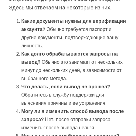
Здесь мы отвечаем на некоторые из них:
Какие документы нужны для верификации
аккаунта?
Обычно требуется паспорт и
другие документы, подтверждающие вашу
личность.
Как долго обрабатываются запросы на
вывод?
Обычно это занимает от нескольких
минут до нескольких дней, в зависимости от
выбранного метода.
Что делать, если вывод не прошел?
Обратитесь в службу поддержки для
выяснения причины и ее устранения.
Могу ли я изменить способ вывода после
запроса?
Нет, после отправки запроса
изменить способ вывода нельзя.
Могу ли я вывести бонусные средства?