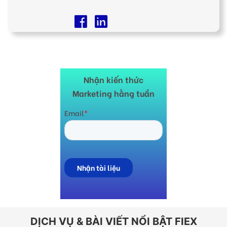
Nhận kiến thức
Marketing hằng tuần
DỊCH VỤ & BÀI VIẾT NỔI BẬT FIEX