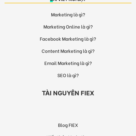
Marketing là gì?
Marketing Online là gì?
Facebook Marketing là gì?
Content Marketing là gì?
Email Marketing là gì?
SEO là gì?
TÀI NGUYÊN FIEX
Blog FIEX