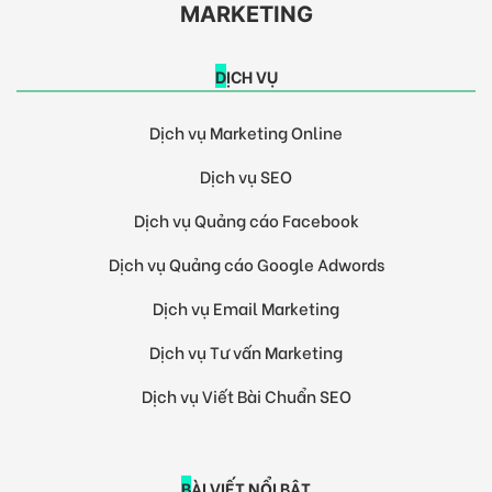
MARKETING
DỊCH VỤ
Dịch vụ Marketing Online
Dịch vụ SEO
Dịch vụ Quảng cáo Facebook
Dịch vụ Quảng cáo Google Adwords
Dịch vụ Email Marketing
Dịch vụ Tư vấn Marketing
Dịch vụ Viết Bài Chuẩn SEO
BÀI VIẾT NỔI BẬT