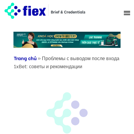
Brief & Credentials
Trang chủ
»
Проблемы с выводом после входа
1xBet: советы и рекомендации