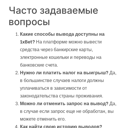
Часто задаваемые
вопросы
Какие способы вывода доступны на
1xBet?
На платформе можно вывести
средства через банкирские карты,
электронные кошельки и переводы на
банковские счета.
Нужно ли платить налог на выигрыш?
Да,
в большинстве случаев налоги должны
уплачиваться в зависимости от
законодательства страны проживания.
Можно ли отменить запрос на вывод?
Да,
в случае если запрос еще не обработан, вы
можете отменить его.
Как найти свою историю выводов?