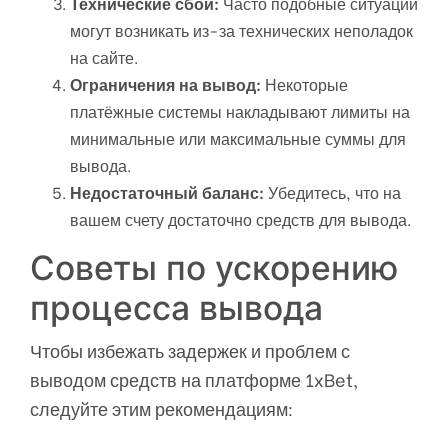
Технические сбои:
Часто подобные ситуации
могут возникать из-за технических неполадок
на сайте.
Ограничения на вывод:
Некоторые
платёжные системы накладывают лимиты на
минимальные или максимальные суммы для
вывода.
Недостаточный баланс:
Убедитесь, что на
вашем счету достаточно средств для вывода.
Советы по ускорению
процесса вывода
Чтобы избежать задержек и проблем с
выводом средств на платформе 1xBet,
следуйте этим рекомендациям: