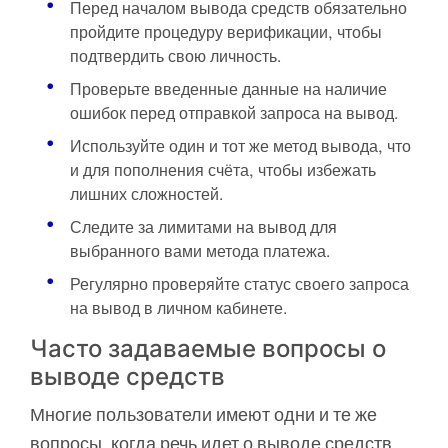
Перед началом вывода средств обязательно
пройдите процедуру верификации, чтобы
подтвердить свою личность.
Проверьте введенные данные на наличие
ошибок перед отправкой запроса на вывод.
Используйте один и тот же метод вывода, что
и для пополнения счёта, чтобы избежать
лишних сложностей.
Следите за лимитами на вывод для
выбранного вами метода платежа.
Регулярно проверяйте статус своего запроса
на вывод в личном кабинете.
Часто задаваемые вопросы о
выводе средств
Многие пользователи имеют одни и те же
вопросы, когда речь идет о выводе средств.