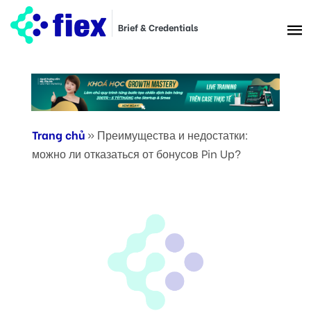
Brief & Credentials
Trang chủ
»
Преимущества и недостатки:
можно ли отказаться от бонусов Pin Up?