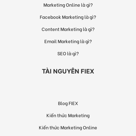
Marketing Online là gì?
Facebook Marketing là gì?
Content Marketing là gì?
Email Marketing là gì?
SEO là gì?
TÀI NGUYÊN FIEX
Blog FIEX
Kiến thức Marketing
Kiến thức Marketing Online