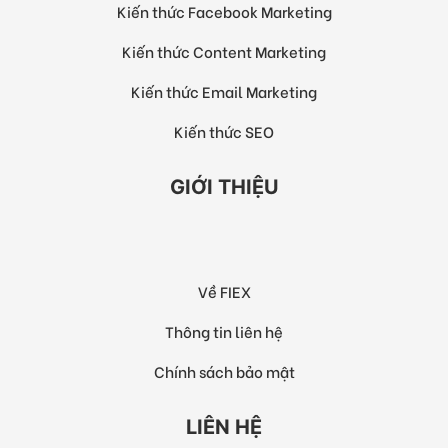
Kiến thức Facebook Marketing
Kiến thức Content Marketing
Kiến thức Email Marketing
Kiến thức SEO
GIỚI THIỆU
Về FIEX
Thông tin liên hệ
Chính sách bảo mật
LIÊN HỆ