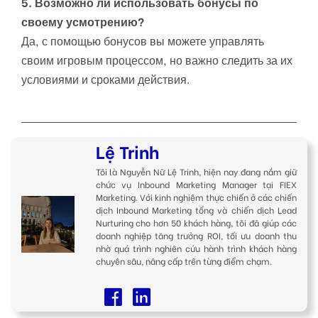
5. Возможно ли использовать бонусы по
своему усмотрению?
Да, с помощью бонусов вы можете управлять
своим игровым процессом, но важно следить за их
условиями и сроками действия.
Lệ Trinh
Tôi là Nguyễn Nữ Lệ Trinh, hiện nay đang nắm giữ
chức vụ Inbound Marketing Manager tại FIEX
Marketing. Với kinh nghiệm thực chiến ở các chiến
dịch Inbound Marketing tổng và chiến dịch Lead
Nurturing cho hơn 50 khách hàng, tôi đã giúp các
doanh nghiệp tăng trưởng ROI, tối ưu doanh thu
nhờ quá trình nghiên cứu hành trình khách hàng
chuyên sâu, nâng cấp trên từng điểm chạm.