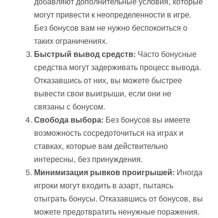
добавляют дополнительные условия, которые
могут привести к неопределенности в игре.
Без бонусов вам не нужно беспокоиться о
таких ограничениях.
Быстрый вывод средств:
Часто бонусные
средства могут задерживать процесс вывода.
Отказавшись от них, вы можете быстрее
вывести свои выигрыши, если они не
связаны с бонусом.
Свобода выбора:
Без бонусов вы имеете
возможность сосредоточиться на играх и
ставках, которые вам действительно
интересны, без принуждения.
Минимизация рывков проигрышей:
Иногда
игроки могут входить в азарт, пытаясь
отыграть бонусы. Отказавшись от бонусов, вы
можете предотвратить ненужные поражения.