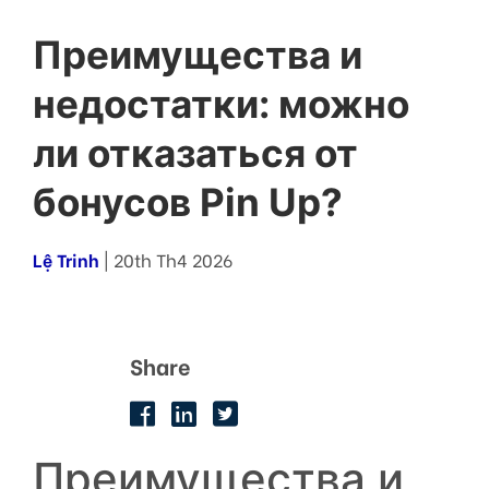
Преимущества и
недостатки: можно
ли отказаться от
бонусов Pin Up?
Lệ Trinh
| 20th Th4 2026
Share
Преимущества и