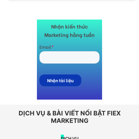
Nhận kiến thức
Marketing hằng tuần
DỊCH VỤ & BÀI VIẾT NỔI BẬT FIEX
MARKETING
DỊCH VỤ