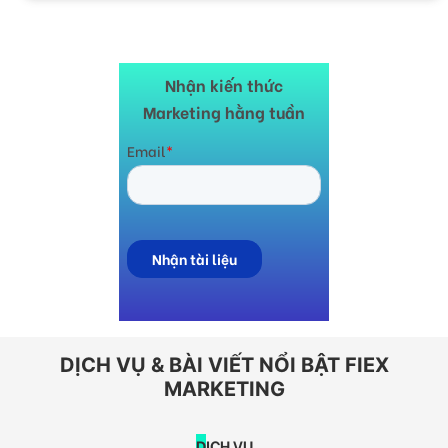
Nhận kiến thức
Marketing hằng tuần
DỊCH VỤ & BÀI VIẾT NỔI BẬT FIEX
MARKETING
DỊCH VỤ