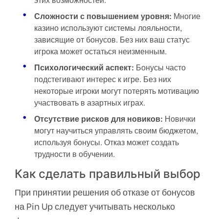
Сложности с повышением уровня:
Многие
казино используют системы лояльности,
зависящие от бонусов. Без них ваш статус
игрока может остаться неизменным.
Психологический аспект:
Бонусы часто
подстегивают интерес к игре. Без них
некоторые игроки могут потерять мотивацию
участвовать в азартных играх.
Отсутствие рисков для новиков:
Новички
могут научиться управлять своим бюджетом,
используя бонусы. Отказ может создать
трудности в обучении.
Как сделать правильный выбор
При принятии решения об отказе от бонусов
на Pin Up следует учитывать несколько