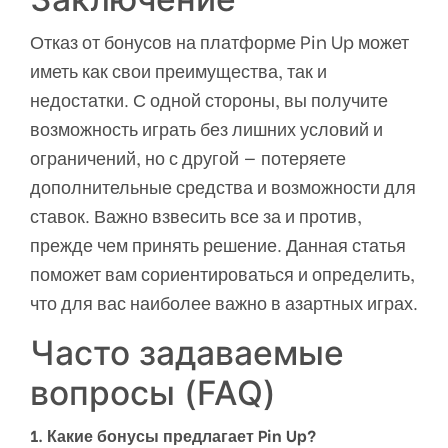
Отказ от бонусов на платформе Pin Up может
иметь как свои преимущества, так и
недостатки. С одной стороны, вы получите
возможность играть без лишних условий и
ограничений, но с другой — потеряете
дополнительные средства и возможности для
ставок. Важно взвесить все за и против,
прежде чем принять решение. Данная статья
поможет вам сориентироваться и определить,
что для вас наиболее важно в азартных играх.
Часто задаваемые
вопросы (FAQ)
1. Какие бонусы предлагает Pin Up?