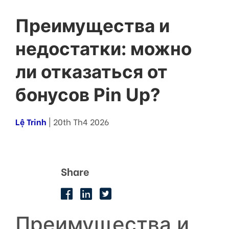
Преимущества и
недостатки: можно
ли отказаться от
бонусов Pin Up?
Lệ Trinh
| 20th Th4 2026
Share
Преимущества и