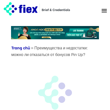
Brief & Credentials
Trang chủ
»
Преимущества и недостатки:
можно ли отказаться от бонусов Pin Up?