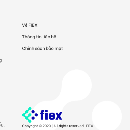
Về FIEX
Thông tin liên hệ
Chính sách bảo mật
g
ểu,
Copyright © 2020 | All rights reserved | FIEX