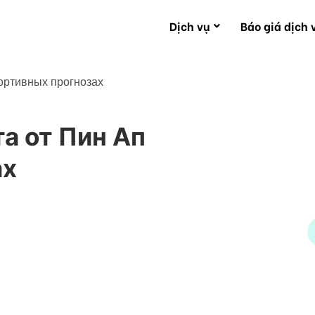
Dịch vụ
Báo giá dịch 
ортивных прогнозах
а от Пин Ап
ах