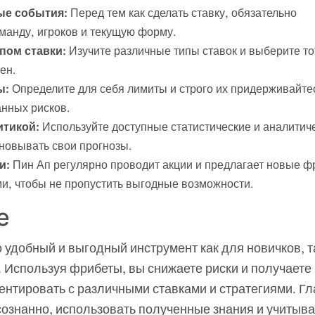
ые события:
Перед тем как сделать ставку, обязательно
манду, игроков и текущую форму.
пом ставки:
Изучите различные типы ставок и выберите то
ен.
ы:
Определите для себя лимиты и строго их придерживайте
нных рисков.
итикой:
Используйте доступные статистические и аналитич
новывать свои прогнозы.
и:
Пин Ап регулярно проводит акции и предлагает новые ф
ми, чтобы не пропустить выгодные возможности.
е
о удобный и выгодный инструмент как для новичков, т
 Используя фрибеты, вы снижаете риски и получаете
ентировать с различными ставками и стратегиями. Г
сознанно, использовать полученные знания и учитыва