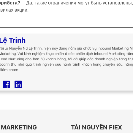
фрибета?
— Да, такие ограничения могут быть установлены,
авилах акции.
Lệ Trinh
Tôi là Nguyễn Nữ Lệ Trinh, hiện nay đang nắm giữ chức vụ Inbound Marketing M
Marketing. Với kinh nghiệm thực chiến ở các chiến dịch Inbound Marketing tổn
Lead Nurturing cho hơn 50 khách hàng, tôi đã giúp các doanh nghiệp tăng trư
doanh thu nhờ quá trình nghiên cứu hành trình khách hàng chuyên sâu, nâng
điểm chạm.
EX MARKETING
TÀI NGUYÊN FIEX