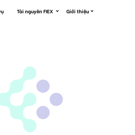
vụ
Tài nguyên FIEX
Giới thiệu