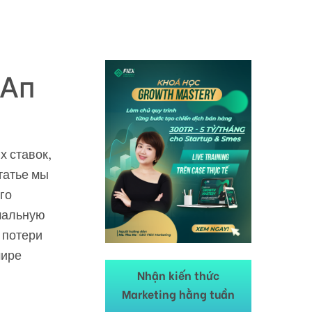
 Ап
х ставок,
татье мы
го
имальную
 потери
мире
Nhận kiến thức
Marketing hằng tuần