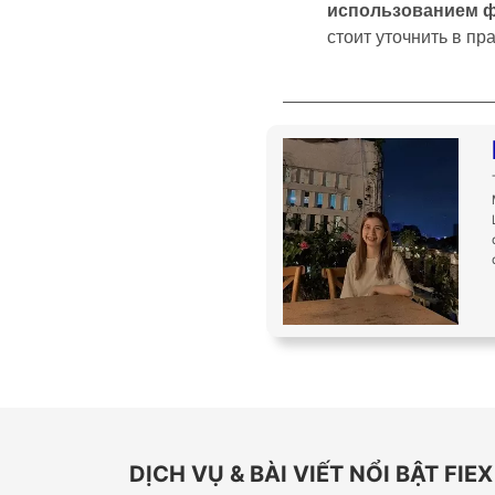
использованием 
стоит уточнить в пр
DỊCH VỤ & BÀI VIẾT NỔI BẬT FI