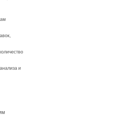
вам
авок,
количество
анализа и
им