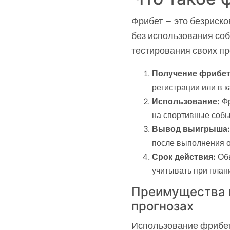
Фрибет — это безриско
без использования со
тестирования своих пр
Получение фрибет
регистрации или в 
Использование:
Фр
на спортивные собы
Вывод выигрыша
после выполнения 
Срок действия:
Обы
учитывать при план
Преимущества 
прогнозах
Использование фрибет