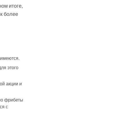
ом итоге,
ок более
 имеются.
для этого
.
ой акции и
о фрибеты
ся с