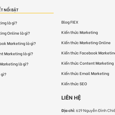
IẾT NỔI BẬT
Blog FIEX
ing là gì?
Kiến thức Marketing
ing Online là gì?
Kiến thức Marketing Online
ok Marketing là gì?
Kiến thức Facebook Marketin
t Marketing là gì?
Kiến thức Content Marketing
Marketing là gì?
Kiến thức Email Marketing
 gì?
Kiến thức SEO
LIÊN HỆ
Địa chỉ:
619 Nguyễn Đình Chi