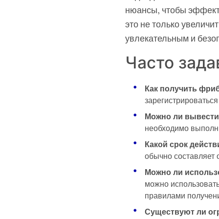
нюансы, чтобы эффекти
это не только увеличи
увлекательным и безо
Часто зада
Как получить фриб
зарегистрироваться
Можно ли вывест
необходимо выполни
Какой срок дейст
обычно составляет о
Можно ли использ
можно использовать
правилами получени
Существуют ли ог