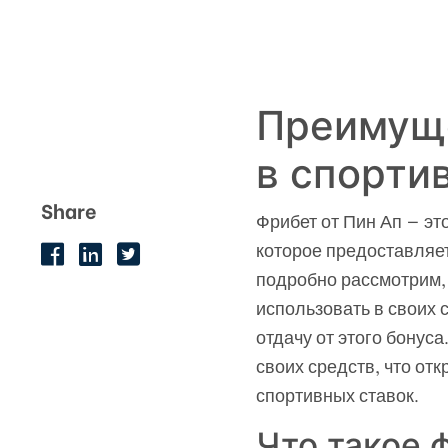
Преимуще
в спорти
Share
Фрибет от Пин Ап — э
которое предоставляет
подробно рассмотрим, 
использовать в своих 
отдачу от этого бонус
своих средств, что от
спортивных ставок.
Что такое 