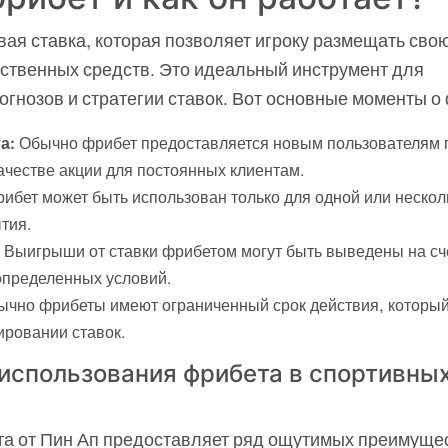
вая ставка, которая позволяет игроку размещать сво
бственных средств. Это идеальный инструмент для
огнозов и стратегии ставок. Вот основные моменты о
а:
Обычно фрибет предоставляется новым пользователям 
качестве акции для постоянных клиентам.
ибет может быть использован только для одной или нескол
тия.
:
Выигрыши от ставки фрибетом могут быть выведены на сч
определенных условий.
чно фрибеты имеют ограниченный срок действия, который
ировании ставок.
использования фрибета в спортивны
а от Пин Ап предоставляет ряд ощутимых преимуще