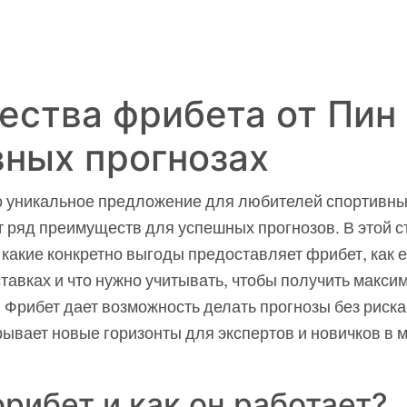
ства фрибета от Пин
вных прогнозах
то уникальное предложение для любителей спортивны
 ряд преимуществ для успешных прогнозов. В этой с
какие конкретно выгоды предоставляет фрибет, как е
ставках и что нужно учитывать, чтобы получить макс
а. Фрибет дает возможность делать прогнозы без риска
крывает новые горизонты для экспертов и новичков в 
фрибет и как он работает?