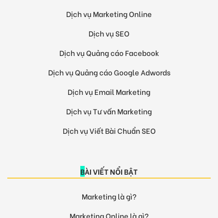
Dịch vụ Marketing Online
Dịch vụ SEO
Dịch vụ Quảng cáo Facebook
Dịch vụ Quảng cáo Google Adwords
Dịch vụ Email Marketing
Dịch vụ Tư vấn Marketing
Dịch vụ Viết Bài Chuẩn SEO
BÀI VIẾT NỔI BẬT
Marketing là gì?
Marketing Online là gì?