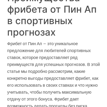
фрибета от Пин Ап
в спортивных
прогнозах
Фрибет от Пин Ап — это уникальное
предложение для любителей спортивных
ставок, которое предоставляет ряд
преимуществ для успешных прогнозов. В этой
статье мы подробно рассмотрим, какие
конкретно выгоды предоставляет фрибет, как
его использовать в своих ставках и что нужно
учитывать, чтобы получить максимальную
отдачу от этого бонуса. Фрибет дает
возможность делать прогнозы без риска