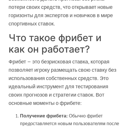
потери своих средств, что открывает новые
горизонты для экспертов и новичков в мире
спортивных ставок.
Что такое фрибет и
как он работает?
Фрибет — это безрисковая ставка, которая
позволяет игроку размещать свою ставку без
использования собственных средств. Это
идеальный инструмент для тестирования
своих прогнозов и стратегии ставок. Вот
основные моменты о фрибете:
Получение фрибета:
Обычно фрибет
предоставляется новым пользователям после