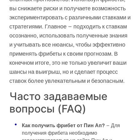
вы снижаете риски и получаете возможность
экспериментировать с различными ставками и
стратегиями. Главное — подходить к ставкам
осознанно, использовать полученные знания
и учитывать все нюансы, чтобы эффективно
применять фрибеты к своим прогнозам. В
конечном итоге, это не только увеличит ваши
шансы на выигрыш, но и сделает процесс
ставок более увлекательным и безопасным.
Часто задаваемые
вопросы (FAQ)
Как получить фрибет от Пин Ап?
— Для
получения фрибета необходимо
зарегистрироваться на сайте Пин Ап и