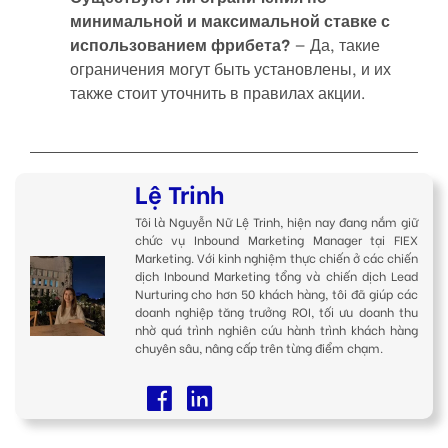
минимальной и максимальной ставке с
использованием фрибета?
— Да, такие
ограничения могут быть установлены, и их
также стоит уточнить в правилах акции.
Lệ Trinh
Tôi là Nguyễn Nữ Lệ Trinh, hiện nay đang nắm giữ
chức vụ Inbound Marketing Manager tại FIEX
Marketing. Với kinh nghiệm thực chiến ở các chiến
dịch Inbound Marketing tổng và chiến dịch Lead
Nurturing cho hơn 50 khách hàng, tôi đã giúp các
doanh nghiệp tăng trưởng ROI, tối ưu doanh thu
nhờ quá trình nghiên cứu hành trình khách hàng
chuyên sâu, nâng cấp trên từng điểm chạm.