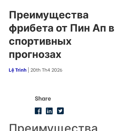
Преимущества
фрибета от Пин Ап в
спортивных
прогнозах
Lệ Trinh
| 20th Th4 2026
Share
Преимущества