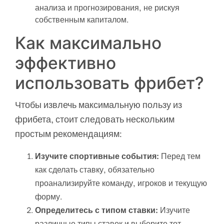
анализа и прогнозирования, не рискуя
собственным капиталом.
Как максимально
эффективно
использовать фрибет?
Чтобы извлечь максимальную пользу из
фрибета, стоит следовать нескольким
простым рекомендациям:
Изучите спортивные события:
Перед тем
как сделать ставку, обязательно
проанализируйте команду, игроков и текущую
форму.
Определитесь с типом ставки:
Изучите
различные типы ставок и выберите тот,