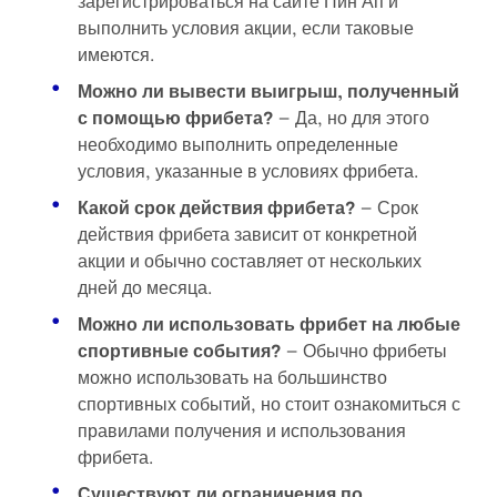
выполнить условия акции, если таковые
имеются.
Можно ли вывести выигрыш, полученный
с помощью фрибета?
— Да, но для этого
необходимо выполнить определенные
условия, указанные в условиях фрибета.
Какой срок действия фрибета?
— Срок
действия фрибета зависит от конкретной
акции и обычно составляет от нескольких
дней до месяца.
Можно ли использовать фрибет на любые
спортивные события?
— Обычно фрибеты
можно использовать на большинство
спортивных событий, но стоит ознакомиться с
правилами получения и использования
фрибета.
Существуют ли ограничения по