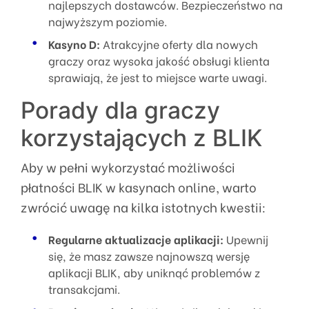
najlepszych dostawców. Bezpieczeństwo na
najwyższym poziomie.
Kasyno D:
Atrakcyjne oferty dla nowych
graczy oraz wysoka jakość obsługi klienta
sprawiają, że jest to miejsce warte uwagi.
Porady dla graczy
korzystających z BLIK
Aby w pełni wykorzystać możliwości
płatności BLIK w kasynach online, warto
zwrócić uwagę na kilka istotnych kwestii:
Regularne aktualizacje aplikacji:
Upewnij
się, że masz zawsze najnowszą wersję
aplikacji BLIK, aby uniknąć problemów z
transakcjami.