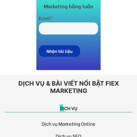
Marketing hằng tuần
DỊCH VỤ & BÀI VIẾT NỔI BẬT FIEX
MARKETING
DỊCH VỤ
Dịch vụ Marketing Online
Dịch vụ SEO