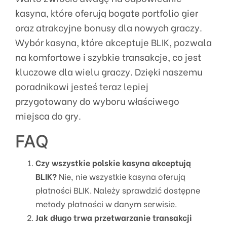
kasyna, które oferują bogate portfolio gier
oraz atrakcyjne bonusy dla nowych graczy.
Wybór kasyna, które akceptuje BLIK, pozwala
na komfortowe i szybkie transakcje, co jest
kluczowe dla wielu graczy. Dzięki naszemu
poradnikowi jesteś teraz lepiej
przygotowany do wyboru właściwego
miejsca do gry.
FAQ
Czy wszystkie polskie kasyna akceptują
BLIK?
Nie, nie wszystkie kasyna oferują
płatności BLIK. Należy sprawdzić dostępne
metody płatności w danym serwisie.
Jak długo trwa przetwarzanie transakcji