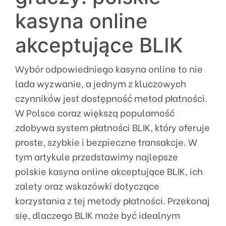
kasyna online
akceptujące BLIK
Wybór odpowiedniego kasyna online to nie
lada wyzwanie, a jednym z kluczowych
czynników jest dostępność metod płatności.
W Polsce coraz większą popularność
zdobywa system płatności BLIK, który oferuje
proste, szybkie i bezpieczne transakcje. W
tym artykule przedstawimy najlepsze
polskie kasyna online akceptujące BLIK, ich
zalety oraz wskazówki dotyczące
korzystania z tej metody płatności. Przekonaj
się, dlaczego BLIK może być idealnym