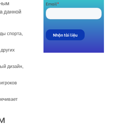
ьным
а данной
ды спорта,
 других
ый дизайн,
 игроков
печивает
м