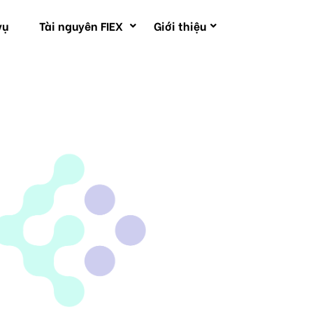
vụ
Tài nguyên FIEX
Giới thiệu