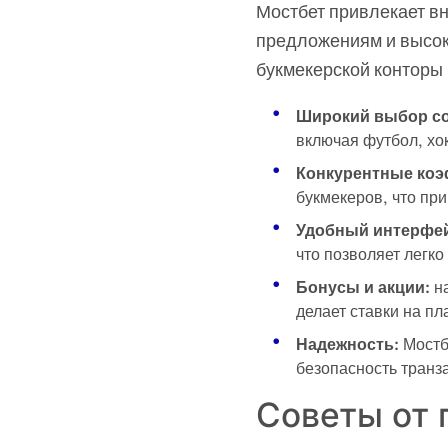
Мостбет привлекает в
предложениям и высок
букмекерской конторы
Широкий выбор с
включая футбол, хок
Конкурентные ко
букмекеров, что пр
Удобный интерфе
что позволяет легко
Бонусы и акции:
на
делает ставки на п
Надежность:
Мостбе
безопасность транза
Советы от 