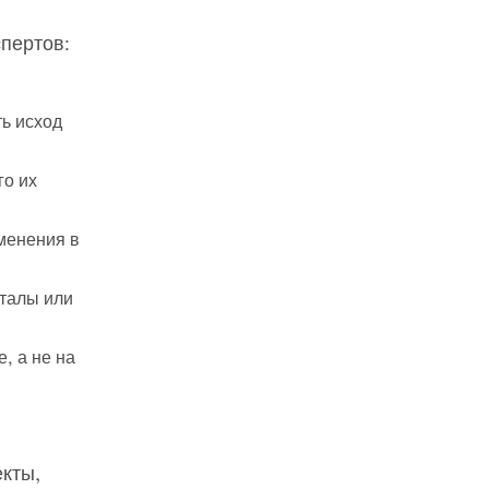
спертов:
ть исход
го их
зменения в
оталы или
, а не на
екты,