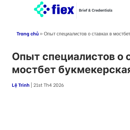
Brief & Credentials
Trang chủ
»
Опыт специалистов о ставках в мостбе
Опыт специалистов о с
мостбет букмекерская
Lệ Trinh
| 21st Th4 2026