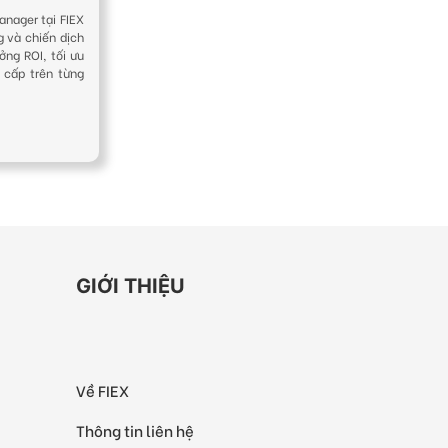
anager tại FIEX
g và chiến dịch
ởng ROI, tối ưu
 cấp trên từng
GIỚI THIỆU
Về FIEX
Thông tin liên hệ