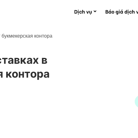
Dịch vụ
Báo giá dịch 
т букмекерская контора
тавках в
 контора