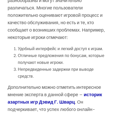
разнообразны и могут значительно
различаться. Многие пользователи
положительно оценивают игровой процесс и
качество обслуживания, но есть и те, кто
сообщает о возникших проблемах. Например,
некоторые игроки отмечают:
Удобный интерфейс и легкий доступ к играм.
Отличные предложения по бонусам, которые
получают новые игроки.
Непредвиденные задержки при выводе
средств.
Дополнительно можно отметить интересное
мнение эксперта в данной сфере —
историк
азартных игр Дэвид Г. Шварц
. Он
подчеркивает, что успех любого онлайн-