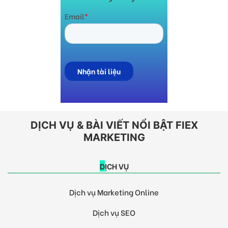
DỊCH VỤ & BÀI VIẾT NỔI BẬT FIEX
MARKETING
DỊCH VỤ
Dịch vụ Marketing Online
Dịch vụ SEO