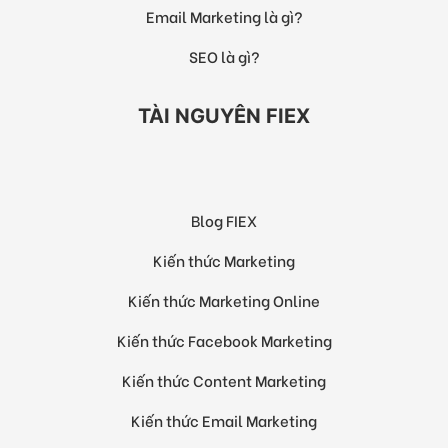
Email Marketing là gì?
SEO là gì?
TÀI NGUYÊN FIEX
Blog FIEX
Kiến thức Marketing
Kiến thức Marketing Online
Kiến thức Facebook Marketing
Kiến thức Content Marketing
Kiến thức Email Marketing