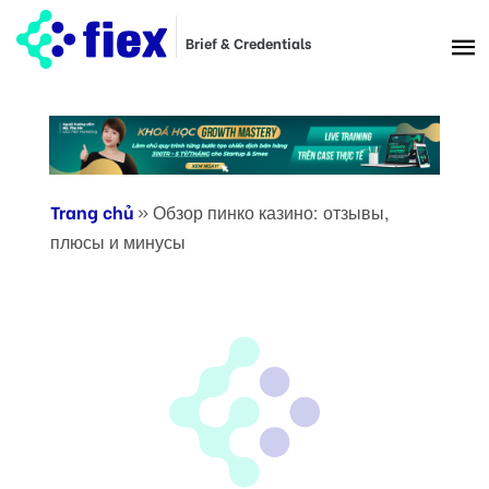
Brief & Credentials
Trang chủ
»
Обзор пинко казино: отзывы,
плюсы и минусы