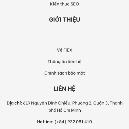
Kiến thức SEO
GIỚI THIỆU
Về FIEX
Thông tin liên hệ
Chính sách bảo mật
LIÊN HỆ
Địa chỉ:
619 Nguyễn Đình Chiểu, Phường 2, Quận 3, Thành
phố Hồ Chí Minh
Hotline:
(+84) 932 081 410