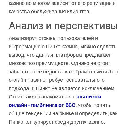
казино во многом зависит от его репутации и
качества обслуживания клиентов.
Анализ и перспективы
Анализируя отзывы пользователей и
информацию о Пинко казино, можно сделать
вывод, что данная платформа предлагает
множество преимуществ. Однако не стоит
забывать о ее недостатках. Грамотный выбор
онлайн-казино требует основательного
подхода, и Пинко не является исключением.
Стоит также ознакомиться с
анализом
онлайн-гемблинга от BBC
, чтобы понять
общие тенденции на рынке и определить, как
Пинко конкурирует среди других казино.