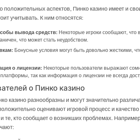
 положительных аспектов, Пинко казино имеет и сво
оит учитывать. К ним относятся:
собы вывода средств:
Некоторые игроки сообщают, что 
аничен, что может стать неудобством.
вкам:
Бонусные условия могут быть довольно жесткими, чт
ция о лицензии:
Некоторые пользователи выражают сом
 платформы, так как информация о лицензии не всегда дост
ателей о Пинко казино
ко казино разнообразны и могут значительно различа
положительно оценивают игровой процесс и качество
 и те, кто сообщает о возникших проблемах. Например
чают: