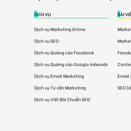
DỊCH VỤ
BÀI V
Dịch vụ Marketing Online
Market
Dịch vụ SEO
Market
Dịch vụ Quảng cáo Facebook
Facebo
Dịch vụ Quảng cáo Google Adwords
Conten
Dịch vụ Email Marketing
Email 
Dịch vụ Tư vấn Marketing
SEO là
Dịch vụ Viết Bài Chuẩn SEO