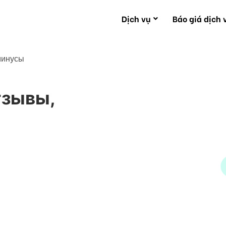
Dịch vụ
Báo giá dịch 
минусы
тзывы,