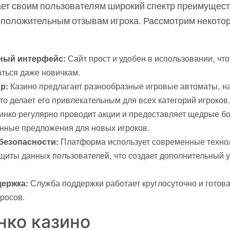
ает своим пользователям широкий спектр преимущест
 положительным отзывам игрока. Рассмотрим некото
ный интерфейс:
Сайт прост и удобен в использовании, что
ться даже новичкам.
р:
Казино предлагает разнообразные игровые автоматы, н
 что делает его привлекательным для всех категорий игроков
нко регулярно проводит акции и предоставляет щедрые б
нные предложения для новых игроков.
безопасности:
Платформа использует современные техно
иты данных пользователей, что создает дополнительный 
держка:
Служба поддержки работает круглосуточно и готова
росов.
нко казино