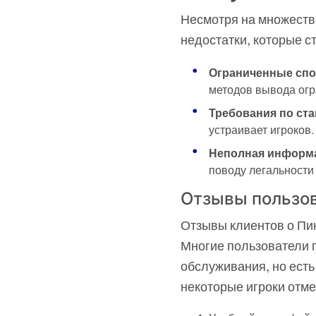
Несмотря на множество
недостатки, которые ст
Ограниченные спо
методов вывода огр
Требования по ста
устраивает игроков.
Неполная информа
поводу легальности
Отзывы пользов
Отзывы клиентов о Пин
Многие пользователи 
обслуживания, но есть
некоторые игроки отме