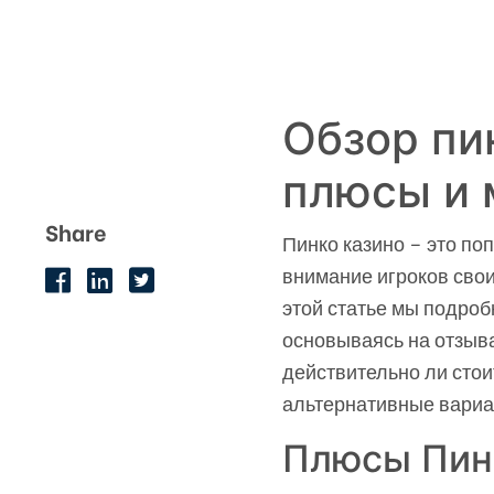
Обзор пи
плюсы и 
Share
Пинко казино – это п
внимание игроков сво
этой статье мы подроб
основываясь на отзыва
действительно ли стои
альтернативные вариа
Плюсы Пин