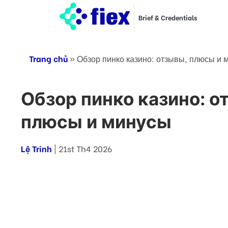
Brief & Credentials
Trang chủ
»
Обзор пинко казино: отзывы, плюсы и 
Обзор пинко казино: о
плюсы и минусы
Lệ Trinh
| 21st Th4 2026