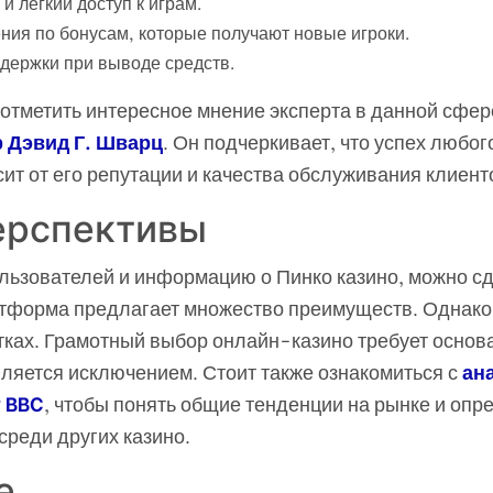
 легкий доступ к играм.
ия по бонусам, которые получают новые игроки.
держки при выводе средств.
отметить интересное мнение эксперта в данной сфер
р Дэвид Г. Шварц
. Он подчеркивает, что успех любо
сит от его репутации и качества обслуживания клиент
ерспективы
льзователей и информацию о Пинко казино, можно с
атформа предлагает множество преимуществ. Однако 
тках. Грамотный выбор онлайн-казино требует основ
вляется исключением. Стоит также ознакомиться с
ан
 BBC
, чтобы понять общие тенденции на рынке и опр
среди других казино.
е